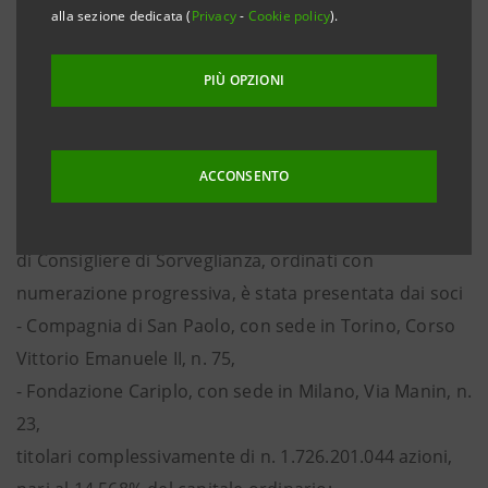
la prima lista - corredata della documentazione
alla sezione dedicata (
Privacy
-
Cookie policy
).
richiesta - dei candidati alla nomina di componente
del Consiglio di Sorveglianza di Intesa Sanpaolo per
PIÙ OPZIONI
gli esercizi 2010/2011/2012, all’ordine del giorno
dell’Assemblea ordinaria convocata per il 28-30 aprile
2010.
ACCONSENTO
La sottoriportata prima lista di 16 candidati alla carica
di Consigliere di Sorveglianza, ordinati con
numerazione progressiva, è stata presentata dai soci
- Compagnia di San Paolo, con sede in Torino, Corso
Vittorio Emanuele II, n. 75,
- Fondazione Cariplo, con sede in Milano, Via Manin, n.
23,
titolari complessivamente di n. 1.726.201.044 azioni,