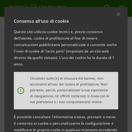
Consenso all'uso di cookie
Comunicati stampa
Questo sito utilizza cookie tecnici e, previo consenso
dell’utente, cookie di profilazione al fine di inviare
STAMPA
AGGIORNA
comunicazioni pubblicitarie personalizzate e consente anche
INTESA SANPAOLO: PRESENTAZIONE DELLA PRIMA
l'invio di cookie di "terze parti" (impostati da un sito web
diverso da quello visitato). L'uso dei cookie ha la durata di 1
LISTA DEI CANDIDATI ALLA CARICA DI CONSIGLIERE
anno.
DI SORVEGLIANZA
Cliccando sulla [x] di chiusura del banner, non
Torino, Milano, 1° aprile 2010
– Si comunica che, in
acconsenti all’uso dei cookie di profilazione. Non
!
potremo, perciò, personalizzare la tua esperienza
ottemperanza alla vigente normativa, è stata
di navigazione, né offrirti contenuti in linea con le
depositata il 30 marzo scorso presso la Sede sociale e
tue preferenze o i tuoi comportamenti online.
messa a disposizione del pubblico in data odierna,
È possibile consultare l'informativa estesa, prestare o meno
presso la Sede sociale e la Borsa Italiana S.p.A.
il consenso ai cookie o personalizzarne la configurazione e
nonché nel sito internet group.intesasanpaolo.com,
modificare le proprie scelte in qualsiasi momento accedendo