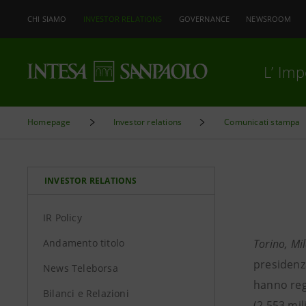
CHI SIAMO
INVESTOR RELATIONS
GOVERNANCE
NEWSROOM
L’ Im
Homepage
Investor relations
Comunicati stampa
INVESTOR RELATIONS
IR Policy
Andamento titolo
Torino, Mi
presidenza
News Teleborsa
hanno regi
Bilanci e Relazioni
(2.553 mil