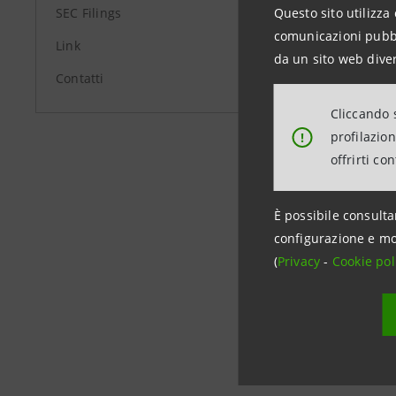
SEC Filings
Questo sito utilizza 
Media Rel
comunicazioni pubbli
+39.02.87
Link
da un sito web diver
stampa@
Contatti
Cliccando s
profilazio
!
group.in
offrirti co
È possibile consulta
configurazione e mo
(
Privacy
-
Cookie pol
Data ultimo 