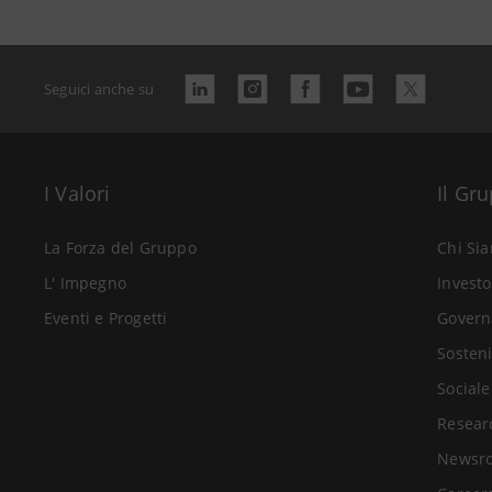
Seguici anche su
I Valori
Il Gr
La Forza del Gruppo
Chi Si
L' Impegno
Investo
Eventi e Progetti
Govern
Sosteni
Sociale
Resear
Newsr