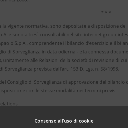
* * *
ella vigente normativa, sono depositate a disposizione del
.p.A. e sono altresì consultabili nel sito internet group.in
paolo S.p.A., comprendente il bilancio d’esercizio e il bil
lio di Sorveglianza in data odierna - e la connessa documen
, unitamente alle Relazioni della società di revisione di cui 
di Sorveglianza prevista dall’art. 153 D. Lgs. n. 58/1998.
 del Consiglio di Sorveglianza di approvazione del bilancio 
sposizione con le stesse modalità nei termini previsti.
Relations
943180
.relations@intesasanpaolo.com
Consenso all'uso di cookie