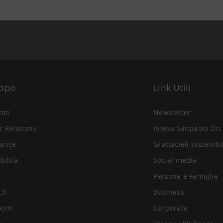
uppo
Link Utili
amo
Newsletter
r Relations
Intesa Sanpaolo On 
ance
Grattacieli sostenibi
bilità
Social media
Persone e Famiglie
ch
Business
oom
Corporate