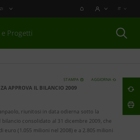
NOTIFICHE
IT
ZI
AREA UTENTE
 e Progetti
per chiudere
STAMPA
AGGIORNA
ZA APPROVA IL BILANCIO 2009
Sanpaolo, riunitosi in data odierna sotto la
 il bilancio consolidato al 31 dicembre 2009, che
i euro (1.055 milioni nel 2008) e a 2.805 milioni