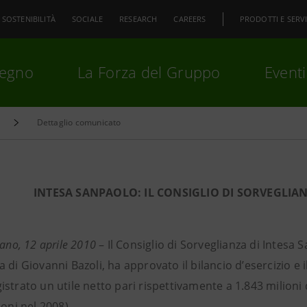
SOSTENIBILITÀ
SOCIALE
RESEARCH
CAREERS
PRODOTTI E SERVI
pegno
La Forza del Gruppo
Eventi
Dettaglio comunicato
premi
Invio
per cercare o
ESC
INTESA SANPAOLO: IL CONSIGLIO DI SORVEGLIAN
lano, 12 aprile 2010
– Il Consiglio di Sorveglianza di Intesa 
 di Giovanni Bazoli, ha approvato il bilancio d’esercizio e
strato un utile netto pari rispettivamente a 1.843 milioni d
ioni nel 2008).