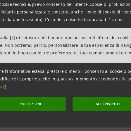
cookie tecnici e, previo consenso dell’utente, cookie di profilazione
ations
citarie personalizzate e consente anche l'invio di cookie di "terz
963531
so da quello visitato). L'uso dei cookie ha la durata di 1 anno.
intesasanpaolo.com
ulla [x] di chiusura del banner, non acconsenti all’uso dei cookie
ne. Non potremo, perciò, personalizzare la tua esperienza di navi
tesasanpaolo.com
ntenuti in linea con le tue preferenze o i tuoi comportamenti onli
re l'informativa estesa, prestare o meno il consenso ai cookie o p
dificare le proprie scelte in qualsiasi momento accedendo alla s
icy
).
PIÙ OPZIONI
ACCONSENTO
aggiornamento 12 aprile 2010 alle ore 21:05