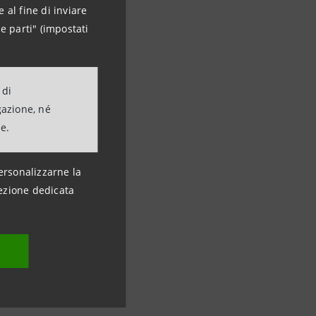
 al fine di inviare
e parti" (impostati
 di
gazione, né
ne.
ersonalizzarne la
ezione dedicata