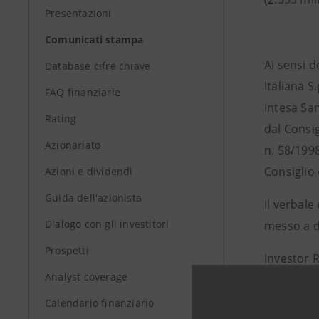
Presentazioni
Comunicati stampa
Ai sensi d
Database cifre chiave
Italiana S
FAQ finanziarie
Intesa San
Rating
dal Consig
Azionariato
n. 58/1998
Consiglio 
Azioni e dividendi
Guida dell'azionista
Il verbale
Dialogo con gli investitori
messo a di
Prospetti
Investor 
Analyst coverage
+39.02.87
investor
Calendario finanziario