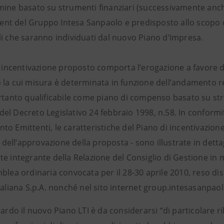
mine basato su strumenti finanziari (successivamente anche
t del Gruppo Intesa Sanpaolo e predisposto allo scopo di 
li che saranno individuati dal nuovo Piano d’Impresa.
i incentivazione proposto comporta l’erogazione a favore d
 la cui misura è determinata in funzione dell’andamento re
rtanto qualificabile come piano di compenso basato su strum
l Decreto Legislativo 24 febbraio 1998, n.58. In conformit
o Emittenti, le caratteristiche del Piano di incentivazione 
ell’approvazione della proposta - sono illustrate in dett
e integrante della Relazione del Consiglio di Gestione in m
blea ordinaria convocata per il 28-30 aprile 2010, reso dis
taliana S.p.A. nonché nel sito internet group.intesasanpao
uardo il nuovo Piano LTI è da considerarsi “di particolare ril