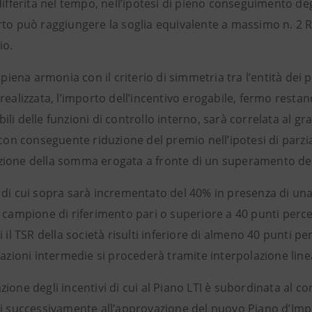
differita nel tempo, nell’ipotesi di pieno conseguimento degl
rto può raggiungere la soglia equivalente a massimo n. 2 
io.
n piena armonia con il criterio di simmetria tra l’entità dei
realizzata, l’importo dell’incentivo erogabile, fermo resta
li delle funzioni di controllo interno, sarà correlata al gr
 con conseguente riduzione del premio nell’ipotesi di parz
ione della somma erogata a fronte di un superamento degli
di cui sopra sarà incrementato del 40% in presenza di una d
 campione di riferimento pari o superiore a 40 punti perce
i il TSR della società risulti inferiore di almeno 40 punti p
uazioni intermedie si procederà tramite interpolazione line
ione degli incentivi di cui al Piano LTI è subordinata al co
i successivamente all’approvazione del nuovo Piano d’Impre