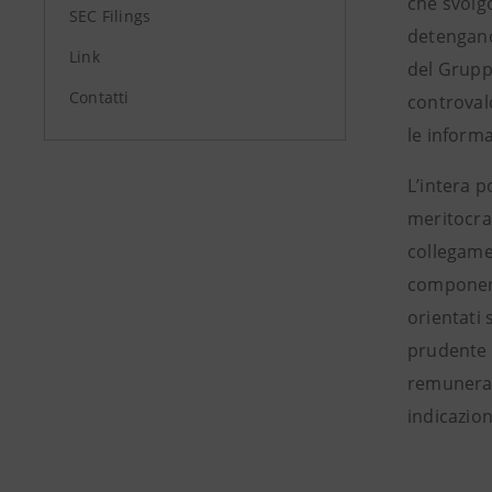
che svolgo
SEC Filings
detengano 
Link
del Grupp
Contatti
controval
le informa
L’intera p
meritocrat
collegamen
componente
orientati 
prudente 
remunerazi
indicazion