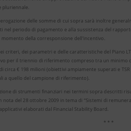
 pluriennale.
a erogazione delle somme di cui sopra sarà inoltre general
ati nel periodo di pagamento e alla sussistenza del rapport
 momento della corresponsione dell’incentivo.
dei criteri, dei parametri e delle caratteristiche del Piano 
o per il triennio di riferimento compreso tra un minimo di 
i circa € 198 milioni (obiettivi ampiamente superati e TSR
i a quello del campione di riferimento).
ione di strumenti finanziari nei termini sopra descritti ri
on nota del 28 ottobre 2009 in tema di “Sistemi di remuner
pplicativi elaborati dal Financial Stability Board.
* * *