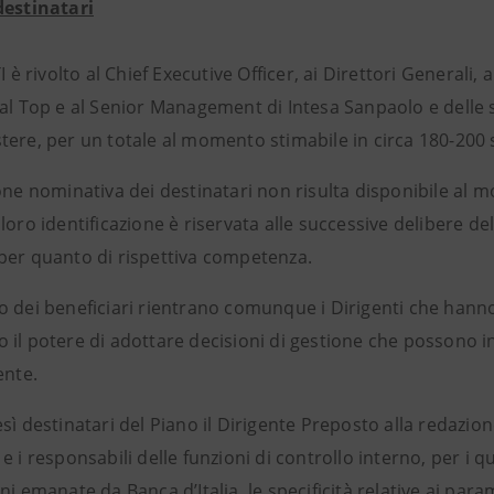
destinatari
TI è rivolto al Chief Executive Officer, ai Direttori Generali, 
al Top e al Senior Management di Intesa Sanpaolo e delle s
tere, per un totale al momento stimabile in circa 180-200 
ione nominativa dei destinatari non risulta disponibile al
loro identificazione è riservata alle successive delibere del
per quanto di rispettiva competenza.
o dei beneficiari rientrano comunque i Dirigenti che hanno
il potere di adottare decisioni di gestione che possono in
ente.
sì destinatari del Piano il Dirigente Preposto alla redazio
e i responsabili delle funzioni di controllo interno, per i 
ni emanate da Banca d’Italia, le specificità relative ai para