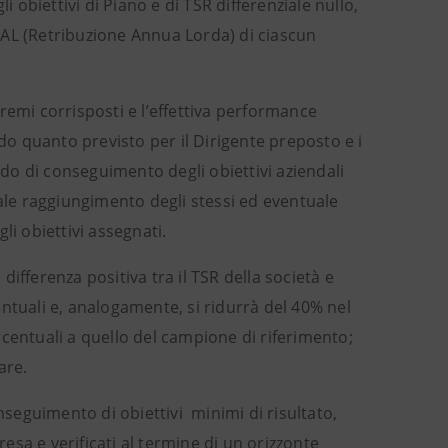
i obiettivi di Piano e di TSR differenziale nullo,
RAL (Retribuzione Annua Lorda) di ciascun
 premi corrisposti e l’effettiva performance
ndo quanto previsto per il Dirigente preposto e i
ado di conseguimento degli obiettivi aziendali
iale raggiungimento degli stessi ed eventuale
 obiettivi assegnati.
ifferenza positiva tra il TSR della società e
ntuali e, analogamente, si ridurrà del 40% nel
ercentuali a quello del campione di riferimento;
are.
nseguimento di obiettivi minimi di risultato,
sa e verificati al termine di un orizzonte