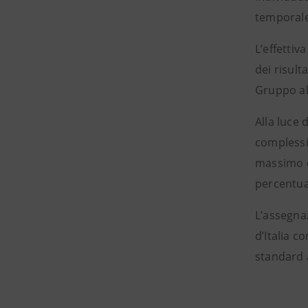
temporale
L’effettiv
dei risult
Gruppo al
Alla luce 
complessiv
massimo d
percentual
L’assegnaz
d’Italia c
standard a