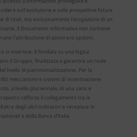
 accesso a informazioni privilegiate e
cidere sull'evoluzione e sulle prospettive future
 di titoli, ma esclusivamente l’erogazione di un
ionarie, il Documento Informativo non contiene
ano l’attribuzione di azioni e/o opzioni.
to si inserisce, è fondata su una logica
ano il Gruppo, finalizzata a garantire un reale
el livello di patrimonializzazione. Per la
ifici meccanismi e sistemi di incentivazione
to, a livello pluriennale, di una sana e
roposto rafforza il collegamento tra la
ti e degli altri indicatori e recepisce le
azionali e dalla Banca d’Italia.