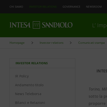
CHI SIAMO
INVESTOR RELATIONS
GOVERNANCE
NEWSROOM
L’ Im
Homepage
Investor relations
Comunicati stampa
INVESTOR RELATIONS
INTE
IR Policy
Andamento titolo
Torino, Mi
News Teleborsa
sotto la p
Bilanci e Relazioni
proporre d