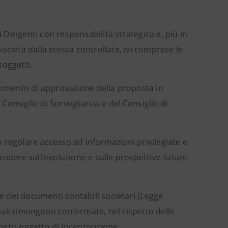
ai Dirigenti con responsabilità strategica e, più in
ocietà dalla stessa controllate, ivi comprese le
soggetti.
 momento di approvazione della proposta in
 Consiglio di Sorveglianza e del Consiglio di
 regolare accesso ad informazioni privilegiate e
cidere sull’evoluzione e sulle prospettive future
ne dei documenti contabili societari (Legge
quali rimangono confermate, nel rispetto delle
metri oggetto di incentivazione.