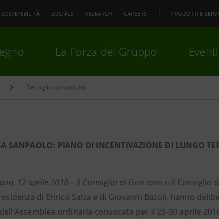
SOSTENIBILITÀ
SOCIALE
RESEARCH
CAREERS
PRODOTTI E SERVI
pegno
La Forza del Gruppo
Eventi
Dettaglio comunicato
premi
Invio
per cercare o
ESC
SA SANPAOLO: PIANO DI INCENTIVAZIONE DI LUNGO TE
lano, 12 aprile 2010
– Il Consiglio di Gestione e il Consiglio 
residenza di Enrico Salza e di Giovanni Bazoli, hanno delib
ell’Assemblea ordinaria convocata per il 28-30 aprile 2010