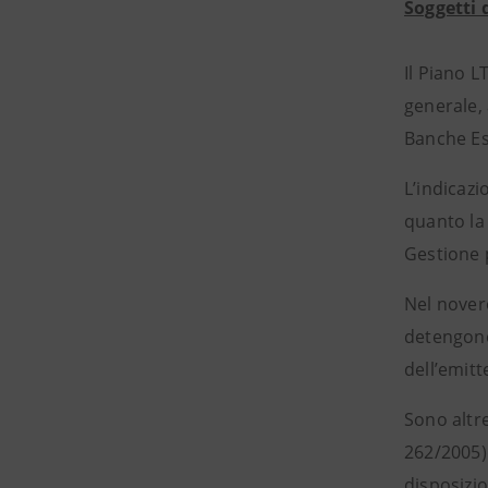
Soggetti 
Il Piano L
generale, 
Banche Es
L’indicaz
quanto la 
Gestione 
Nel nover
detengono 
dell’emitt
Sono altre
262/2005) 
disposizio