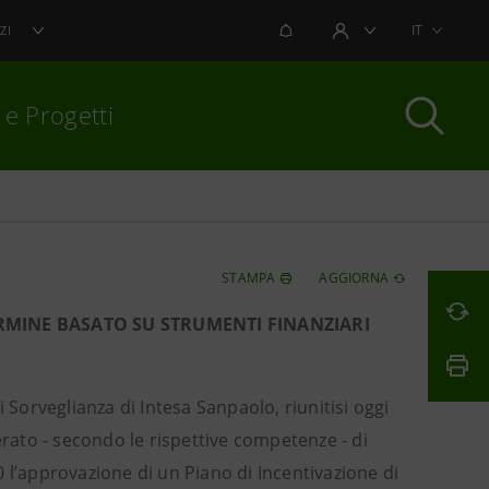
NOTIFICHE
IT
ZI
AREA UTENTE
 e Progetti
per chiudere
STAMPA
AGGIORNA
RMINE BASATO SU STRUMENTI FINANZIARI
di Sorveglianza di Intesa Sanpaolo, riunitisi oggi
erato - secondo le rispettive competenze - di
 l’approvazione di un Piano di Incentivazione di