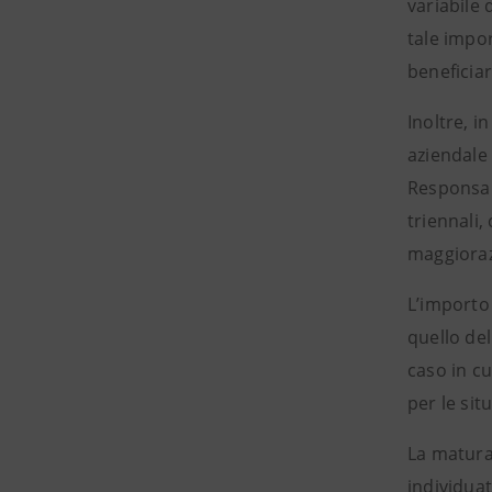
variabile 
tale impo
beneficiar
Inoltre, i
aziendale 
Responsabi
triennali,
maggioraz
L’importo 
quello del
caso in cu
per le sit
La maturaz
individuat