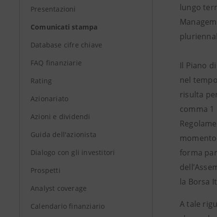
lungo ter
Presentazioni
Managemen
Comunicati stampa
plurienna
Database cifre chiave
FAQ finanziarie
Il Piano d
nel tempo
Rating
risulta pe
Azionariato
comma 1 de
Azioni e dividendi
Regolament
Guida dell'azionista
momento d
forma part
Dialogo con gli investitori
dell’Assem
Prospetti
la Borsa I
Analyst coverage
A tale rig
Calendario finanziario