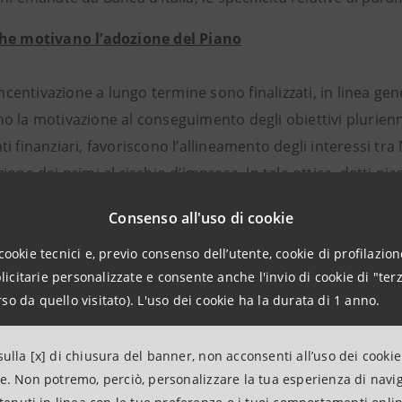
he motivano l’adozione del Piano
 incentivazione a lungo termine sono finalizzati, in linea gen
 la motivazione al conseguimento degli obiettivi plurienna
i finanziari, favoriscono l’allineamento degli interessi t
ione dei primi al rischio d’impresa. In tale ottica, detti p
egrante del sistema di remunerazione del Management, op
Consenso all'uso di cookie
iative di valorizzazione del capitale umano in un quadro di 
lizzazione verso tutti gli stakeholders.
cookie tecnici e, previo consenso dell’utente, cookie di profilazione
citarie personalizzate e consente anche l'invio di cookie di "terz
LTI proposto rappresenta pertanto lo strumento più idoneo 
so da quello visitato). L'uso dei cookie ha la durata di 1 anno.
nati obiettivi pluriennali che saranno individuati - nell’a
dai nuovi Organi collegiali della Banca - attraverso il ricor
ulla [x] di chiusura del banner, non acconsenti all’uso dei cookie
à nel tempo del Gruppo e siano opportunamente corretti per 
ne. Non potremo, perciò, personalizzare la tua esperienza di navi