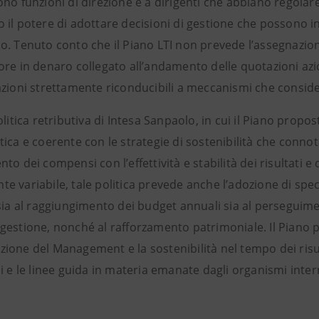
no funzioni di direzione e a dirigenti che abbiano regolare
il potere di adottare decisioni di gestione che possono in
o. Tenuto conto che il Piano LTI non prevede l’assegnazione
ore in denaro collegato all’andamento delle quotazioni az
zioni strettamente riconducibili a meccanismi che consider
olitica retributiva di Intesa Sanpaolo, in cui il Piano propos
ica e coerente con le strategie di sostenibilità che connot
to dei compensi con l’effettività e stabilità dei risultati e d
 variabile, tale politica prevede anche l’adozione di spec
sia al raggiungimento dei budget annuali sia al perseguimen
gestione, nonché al rafforzamento patrimoniale. Il Piano p
one del Management e la sostenibilità nel tempo dei risulta
i e le linee guida in materia emanate dagli organismi intern