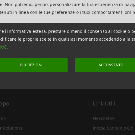
ne. Non potremo, perciò, personalizzare la tua esperienza di navi
ntenuti in linea con le tue preferenze o i tuoi comportamenti onli
re l'informativa estesa, prestare o meno il consenso ai cookie o p
aggiornamento 18 maggio 2010 alle ore 18:42
dificare le proprie scelte in qualsiasi momento accedendo alla s
icy
).
PIÙ OPZIONI
ACCONSENTO
uppo
Link Utili
amo
Newsletter
r Relations
Intesa Sanpaolo On 