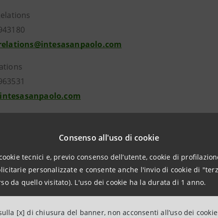
Relations
943180
.relations@intesasanpaolo.com
ations
963531
intesasanpaolo.com
tesasanpaolo.com
Consenso all'uso di cookie
cookie tecnici e, previo consenso dell’utente, cookie di profilazione
citarie personalizzate e consente anche l'invio di cookie di "terz
so da quello visitato). L'uso dei cookie ha la durata di 1 anno.
ulla [x] di chiusura del banner, non acconsenti all’uso dei cookie