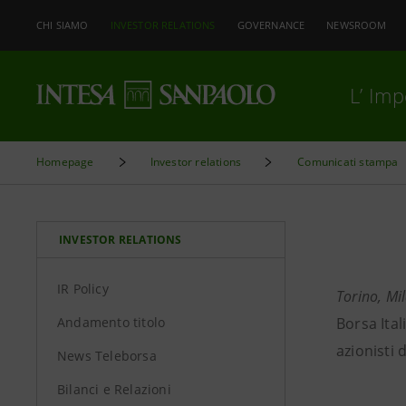
CHI SIAMO
INVESTOR RELATIONS
GOVERNANCE
NEWSROOM
L’ Im
Homepage
Investor relations
Comunicati stampa
INVESTOR RELATIONS
IR Policy
Torino, Mi
Andamento titolo
Borsa Ital
azionisti 
News Teleborsa
Bilanci e Relazioni