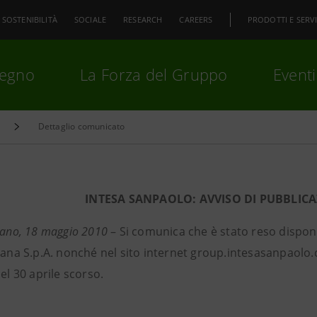
SOSTENIBILITÀ
SOCIALE
RESEARCH
CAREERS
PRODOTTI E SERVI
pegno
La Forza del Gruppo
Eventi
Dettaglio comunicato
premi
Invio
per cercare o
ESC
INTESA SANPAOLO: AVVISO DI PUBBLIC
lano, 18 maggio 2010
– Si comunica che è stato reso disponi
iana S.p.A. nonché nel sito internet group.intesasanpaolo.
del 30 aprile scorso.