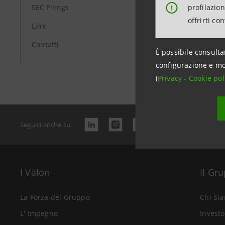
profilazio
SEC Filings
!
offrirti co
Link
Contatti
È possibile consulta
Data ultimo 
configurazione e mo
(
Privacy
-
Cookie pol
Seguici anche su
I Valori
Il Gr
La Forza del Gruppo
Chi Si
L' Impegno
Investo