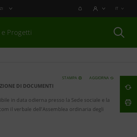
NOTIFICHE
IT
ZI
AREA UTENTE
 e Progetti
per chiudere
STAMPA
AGGIORNA
AZIONE DI DOCUMENTI
bile in data odierna presso la Sede sociale e la
com il verbale dell’Assemblea ordinaria degli