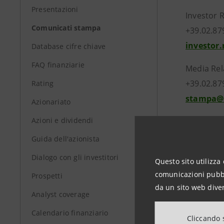
Presentazioni
Investor 
Comunicati stampa
+39.02.87
investor
Database cifre chiave
FAQ finanziarie
Media Rel
+39.02.87
Rating
stampa@
Azionariato
Azioni e dividendi
group.in
Guida dell'azionista
Dialogo con gli investitori
Questo sito utilizza 
comunicazioni pubbli
Prospetti
da un sito web diver
Analyst coverage
Calendario finanziario
Cliccando s