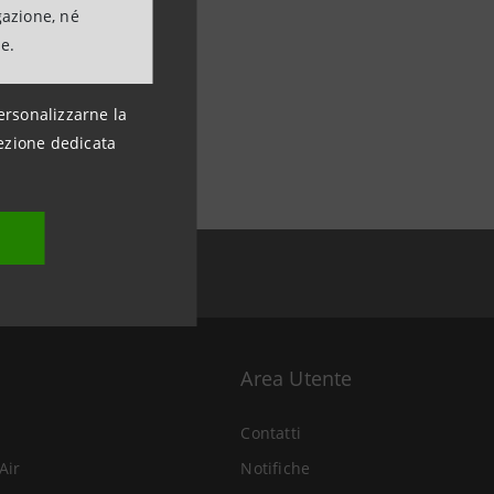
gazione, né
ne.
ersonalizzarne la
ezione dedicata
Area Utente
Contatti
Air
Notifiche