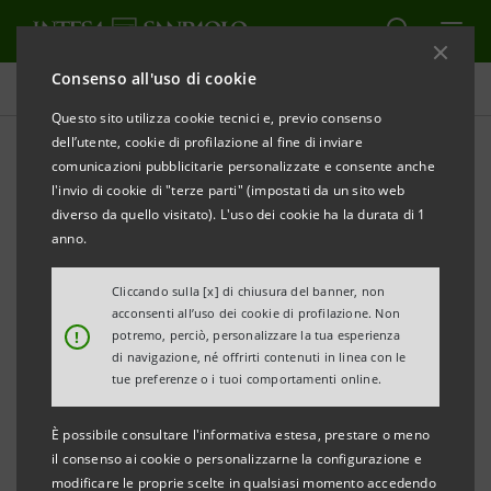
Consenso all'uso di cookie
Comunicati stampa
Questo sito utilizza cookie tecnici e, previo consenso
dell’utente, cookie di profilazione al fine di inviare
STAMPA
AGGIORNA
comunicazioni pubblicitarie personalizzate e consente anche
INTESA SANPAOLO: APPROVATE LE PROCEDURE PER
l'invio di cookie di "terze parti" (impostati da un sito web
LE OPERAZIONI CON PARTI CORRELATE
diverso da quello visitato). L'uso dei cookie ha la durata di 1
anno.
Cliccando sulla [x] di chiusura del banner, non
acconsenti all’uso dei cookie di profilazione. Non
Torino, Milano, 26 novembre 2010 –
Il Consiglio di
!
potremo, perciò, personalizzare la tua esperienza
Gestione e il Consiglio di Sorveglianza, riunitisi oggi
di navigazione, né offrirti contenuti in linea con le
tue preferenze o i tuoi comportamenti online.
sotto la presidenza di Andrea Beltratti e di Giovanni
Bazoli, hanno approvato all’unanimità - secondo le
È possibile consultare l'informativa estesa, prestare o meno
rispettive competenze e previo unanime parere
il consenso ai cookie o personalizzarne la configurazione e
modificare le proprie scelte in qualsiasi momento accedendo
favorevole del Comitato per il Controllo costituito