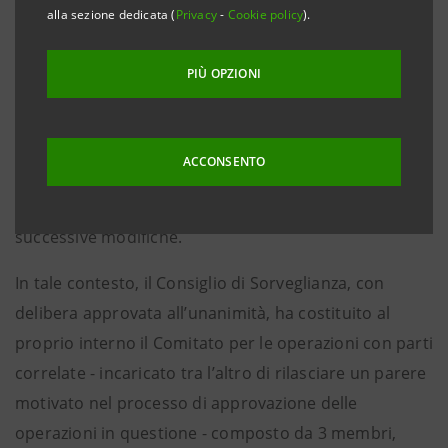
alla sezione dedicata (
Privacy
-
Cookie policy
).
all’interno del Consiglio di Sorveglianza e composto
esclusivamente da membri in possesso dei requisiti
PIÙ OPZIONI
di indipendenza sia ai sensi del Codice di
Autodisciplina delle società quotate, sia ai sensi
dell’art.148, comma 3 del TUF - le procedure per le
ACCONSENTO
operazioni con parti correlate adottate in attuazione
della Delibera Consob 17221 del 12 marzo 2010 e
successive modifiche.
In tale contesto, il Consiglio di Sorveglianza, con
delibera approvata all’unanimità, ha costituito al
proprio interno il Comitato per le operazioni con parti
correlate - incaricato tra l’altro di rilasciare un parere
motivato nel processo di approvazione delle
operazioni in questione - composto da 3 membri,