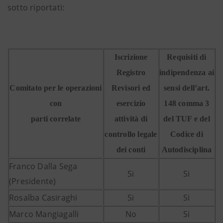
sotto riportati:
Iscrizione
Requisiti di
Registro
indipendenza ai
Comitato per le operazioni
Revisori ed
sensi dell’art.
con
esercizio
148 comma 3
parti correlate
attività di
del TUF e del
controllo legale
Codice di
dei conti
Autodisciplina
Franco Dalla Sega
Si
Si
(Presidente)
Rosalba Casiraghi
Si
Si
Marco Mangiagalli
No
Si