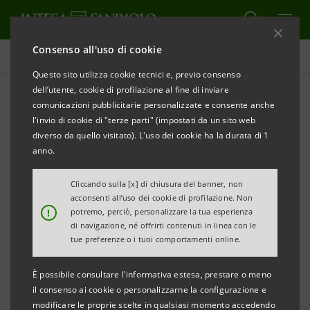
Consenso all'uso di cookie
Comunicati stampa
Questo sito utilizza cookie tecnici e, previo consenso
dell’utente, cookie di profilazione al fine di inviare
STAMPA
AGGIORNA
comunicazioni pubblicitarie personalizzate e consente anche
INTESA SANPAOLO: AVVISO DI PUBBLICAZIONE DI
l'invio di cookie di "terze parti" (impostati da un sito web
DOCUMENTI
diverso da quello visitato). L'uso dei cookie ha la durata di 1
anno.
Cliccando sulla [x] di chiusura del banner, non
Torino, Milano, 21 aprile
2011
– Si comunica che, in
acconsenti all’uso dei cookie di profilazione. Non
!
potremo, perciò, personalizzare la tua esperienza
ottemperanza alla vigente normativa, è stato reso
di navigazione, né offrirti contenuti in linea con le
disponibile in data odierna presso la Sede sociale e la
tue preferenze o i tuoi comportamenti online.
Borsa Italiana S.p.A. nonché nel sito internet
È possibile consultare l'informativa estesa, prestare o meno
group.intesasanpaolo.com il verbale del Consiglio di
il consenso ai cookie o personalizzarne la configurazione e
Sorveglianza del 5 aprile scorso di approvazione del
modificare le proprie scelte in qualsiasi momento accedendo