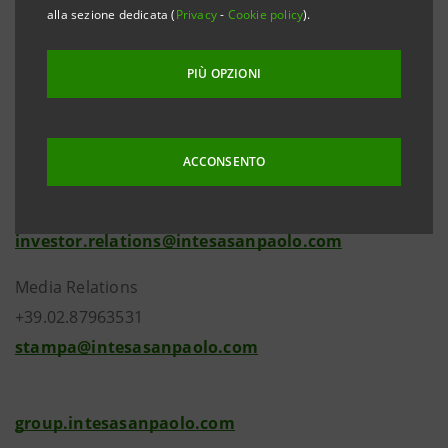
bilancio d’esercizio e del bilancio consolidato al 31
alla sezione dedicata (
Privacy
-
Cookie policy
).
dicembre 2010.
PIÙ OPZIONI
ACCONSENTO
Investor Relations
+39.02.87943180
investor.relations@intesasanpaolo.com
Media Relations
+39.02.87963531
stampa@intesasanpaolo.com
group.intesasanpaolo.com