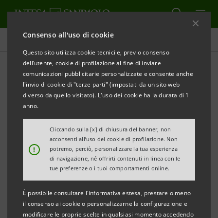
Consenso all'uso di cookie
Comunicati stampa
Questo sito utilizza cookie tecnici e, previo consenso
dell’utente, cookie di profilazione al fine di inviare
STAMPA
AGGIORNA
comunicazioni pubblicitarie personalizzate e consente anche
INTESA
SANPAOLO: CONSIGLIO DI SORVEGLIANZA
l'invio di cookie di "terze parti" (impostati da un sito web
diverso da quello visitato). L'uso dei cookie ha la durata di 1
anno.
Torino, Milano, 20 luglio
2011
–
Intesa Sanpaolo
Cliccando sulla [x] di chiusura del banner, non
informa che, ai sensi dell'art. 23.9 dello Statuto, il
acconsenti all’uso dei cookie di profilazione. Non
!
potremo, perciò, personalizzare la tua esperienza
Prof. Eugenio Pavarani entra a far parte del Consiglio
di navigazione, né offrirti contenuti in linea con le
di Sorveglianza in sostituzione del Prof. Ferdinando
tue preferenze o i tuoi comportamenti online.
Targetti. Il Prof. Pavarani ha già ricoperto l’incarico
È possibile consultare l'informativa estesa, prestare o meno
negli esercizi 2007-2008-2009.
il consenso ai cookie o personalizzarne la configurazione e
modificare le proprie scelte in qualsiasi momento accedendo