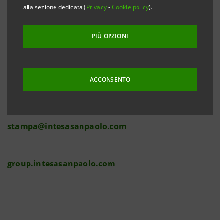
alla sezione dedicata (
Privacy
-
Cookie policy
).
PIÙ OPZIONI
Investor Relations
+39.02.87943180
investor.relations@intesasanpaolo.com
ACCONSENTO
Media Relations
+39.02.87963531
stampa@intesasanpaolo.com
group.intesasanpaolo.com