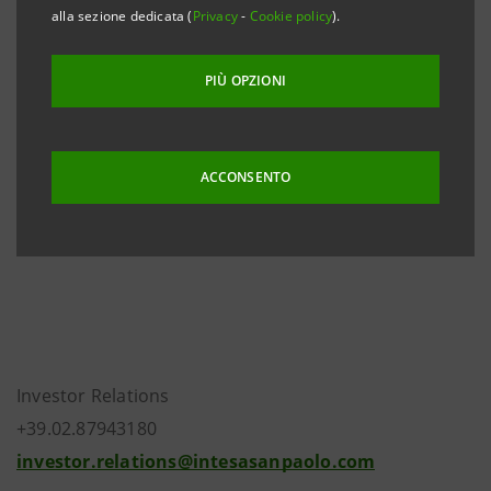
alla sezione dedicata (
Privacy
-
Cookie policy
).
Il bilancio d’esercizio e il bilancio consolidato nonché
il verbale di approvazione da parte del Consiglio di
PIÙ OPZIONI
Sorveglianza verranno messi a disposizione del
pubblico, nei termini previsti, presso la Sede sociale,
la Borsa Italiana S.p.A. e sul sito internet
ACCONSENTO
group.intesasanpaolo.com
.
Investor Relations
+39.02.87943180
investor.relations@intesasanpaolo.com