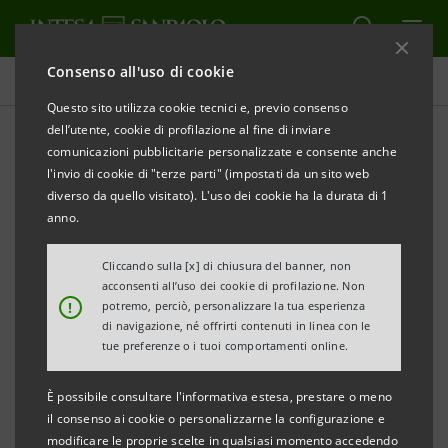
Consenso all'uso di cookie
Comunicati stampa
Questo sito utilizza cookie tecnici e, previo consenso
dell’utente, cookie di profilazione al fine di inviare
STAMPA
AGGIORNA
comunicazioni pubblicitarie personalizzate e consente anche
INTESA SANPAOLO: IL CONSIGLIO DI
l'invio di cookie di "terze parti" (impostati da un sito web
SORVEGLIANZA APPROVA IL BILANCIO 2011
diverso da quello visitato). L'uso dei cookie ha la durata di 1
anno.
Torino, Milano, 26 aprile 2012
– Il Consiglio di
Cliccando sulla [x] di chiusura del banner, non
acconsenti all’uso dei cookie di profilazione. Non
Sorveglianza di Intesa Sanpaolo ha approvato il
!
potremo, perciò, personalizzare la tua esperienza
bilancio d’esercizio e il bilancio consolidato al 31
di navigazione, né offrirti contenuti in linea con le
tue preferenze o i tuoi comportamenti online.
dicembre 2011, che hanno registrato un risultato
netto negativo rispettivamente per 7.679 milioni di
È possibile consultare l'informativa estesa, prestare o meno
euro (positivo per 2.327 milioni nel 2010) e per 8.190
il consenso ai cookie o personalizzarne la configurazione e
modificare le proprie scelte in qualsiasi momento accedendo
milioni di euro (positivo per 2.705 milioni nel 2010).