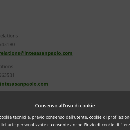
Relations
943180
.relations@intesasanpaolo.com
ations
963531
intesasanpaolo.com
Consenso all'uso di cookie
tesasanpaolo.com
cookie tecnici e, previo consenso dell’utente, cookie di profilazione
citarie personalizzate e consente anche l'invio di cookie di "terz