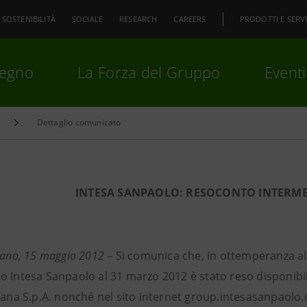
SOSTENIBILITÀ
SOCIALE
RESEARCH
CAREERS
PRODOTTI E SERVI
pegno
La Forza del Gruppo
Eventi
Dettaglio comunicato
premi
Invio
per cercare o
ESC
INTESA SANPAOLO: RESOCONTO INTERME
lano, 15 maggio 2012
– Si comunica che, in ottemperanza al
o Intesa Sanpaolo al 31 marzo 2012 è stato reso disponibile
liana S.p.A. nonché nel sito internet group.intesasanpaolo