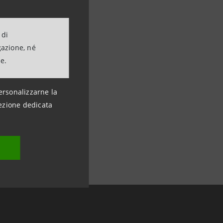
 di
gazione, né
ne.
ersonalizzarne la
ezione dedicata