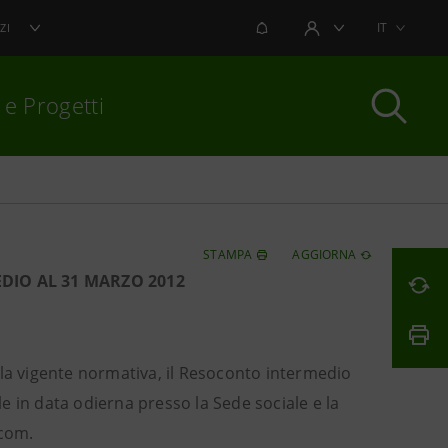
NOTIFICHE
IT
ZI
AREA UTENTE
 e Progetti
per chiudere
STAMPA
AGGIORNA
DIO AL 31 MARZO 2012
la vigente normativa, il Resoconto intermedio
 in data odierna presso la Sede sociale e la
.com
.