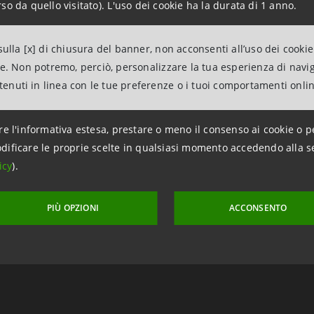
so da quello visitato). L'uso dei cookie ha la durata di 1 anno.
ulla [x] di chiusura del banner, non acconsenti all’uso dei cookie
ne. Non potremo, perciò, personalizzare la tua esperienza di navi
ntenuti in linea con le tue preferenze o i tuoi comportamenti onli
re l'informativa estesa, prestare o meno il consenso ai cookie o p
dificare le proprie scelte in qualsiasi momento accedendo alla s
icy
).
aggiornamento 15 maggio 2012 alle ore 17:53
PIÙ OPZIONI
ACCONSENTO