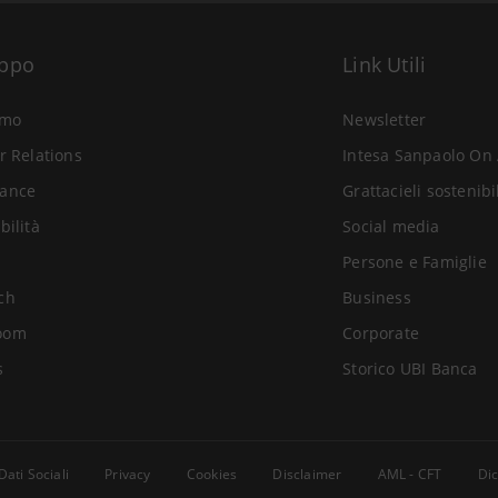
uppo
Link Utili
amo
Newsletter
r Relations
Intesa Sanpaolo On 
ance
Grattacieli sostenibi
bilità
Social media
Persone e Famiglie
ch
Business
oom
Corporate
s
Storico UBI Banca
Dati Sociali
Privacy
Cookies
Disclaimer
AML - CFT
Dic