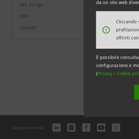
da un sito web diver
SEC Filings
Link
Cliccando s
Contatti
profilazio
!
offrirti co
È possibile consulta
configurazione e mo
(
Privacy
-
Cookie pol
Data ultimo 
Seguici anche su