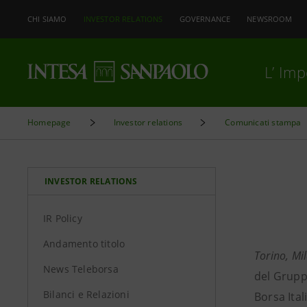
CHI SIAMO
INVESTOR RELATIONS
GOVERNANCE
NEWSROOM
L’ Im
Homepage
Investor relations
Comunicati stampa
INVESTOR RELATIONS
IR Policy
Andamento titolo
Torino, Mi
News Teleborsa
del Grupp
Bilanci e Relazioni
Borsa Ita