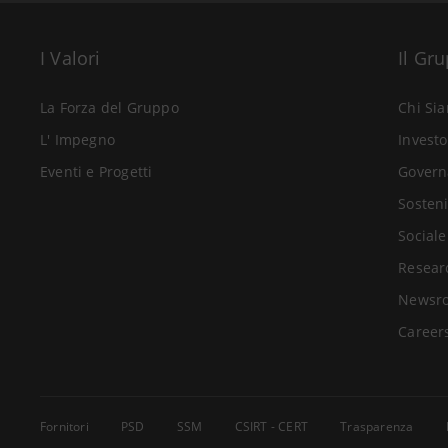
I Valori
Il Gr
La Forza del Gruppo
Chi Si
L' Impegno
Investo
Eventi e Progetti
Govern
Sosteni
Sociale
Resear
Newsr
Career
Fornitori
PSD
SSM
CSIRT - CERT
Trasparenza