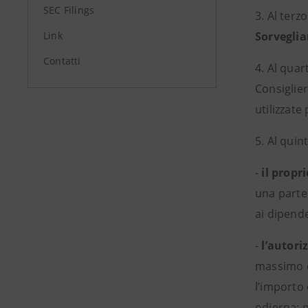
SEC Filings
3. Al terz
Link
Sorvegli
Contatti
4. Al quar
Consiglier
utilizzate 
5. Al quin
-
il propr
una parte
ai dipend
-
l’autori
massimo d
l’importo 
odierna; p