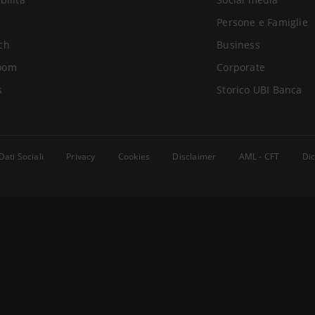
Persone e Famiglie
ch
Business
oom
Corporate
s
Storico UBI Banca
Dati Sociali
Privacy
Cookies
Disclaimer
AML - CFT
Dic