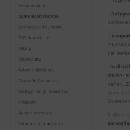
1. Al prim
Presentazioni
-
l’integr
Comunicati stampa
dell’Asse
Database cifre chiave
- l
a copert
FAQ finanziarie
emissione
Rating
per compl
Azionariato
-
la distr
Azioni e dividendi
stesso reg
Guida dell'azionista
dell’art. 
Dialogo con gli investitori
azioni che
35 per le 
Prospetti
Analyst coverage
2. Al sec
Sorvegli
Calendario finanziario