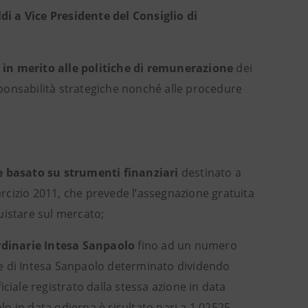
di a Vice Presidente del Consiglio di
e in merito alle politiche di remunerazione
dei
esponsabilità strategiche nonché alle procedure
ne basato su strumenti finanziari
destinato a
sercizio 2011, che prevede l’assegnazione gratuita
uistare sul mercato;
ordinarie Intesa Sanpaolo
fino ad un numero
le di Intesa Sanpaolo determinato dividendo
ciale registrato dalla stessa azione in data
olo in data odierna è risultato pari a 1,02525