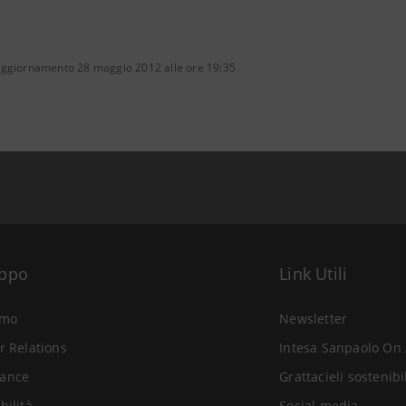
aggiornamento 28 maggio 2012 alle ore 19:35
uppo
Link Utili
amo
Newsletter
r Relations
Intesa Sanpaolo On 
ance
Grattacieli sostenibi
bilità
Social media