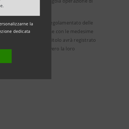
iorno precedente ogni singola operazione di
ne.
’alienazione sul mercato regolamentato delle
ersonalizzarne la
 Sistema di Incentivazione con le medesime
ezione dedicata
o di riferimento che il titolo avrà registrato
 diminuito del 10%, ovvero la loro