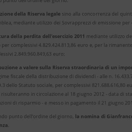
o punto dell’ordine del giorno:
azione della Riserva legale
sino alla concorrenza del quinto
mblea, mediante utilizzo dei Sovrapprezzi di emissione per
ura della perdita dell’esercizio 2011
mediante utilizzo d
 per complessivi 4.829.424.813,86 euro e, per la rimanente
essivi 2.849.960.849,63 euro;
ibuzione a valere sulla Riserva straordinaria di un impor
ime fiscale della distribuzione di dividendi - alle n. 16.43
29.3 dello Statuto sociale, per complessivi 821.688.616,80 e
 risulteranno in circolazione al 18 giugno 2012 - data di sta
azioni di risparmio - e messo in pagamento il 21 giugno 20
ondo punto dell’ordine del giorno,
la nomina di Gianfranc
anza
.