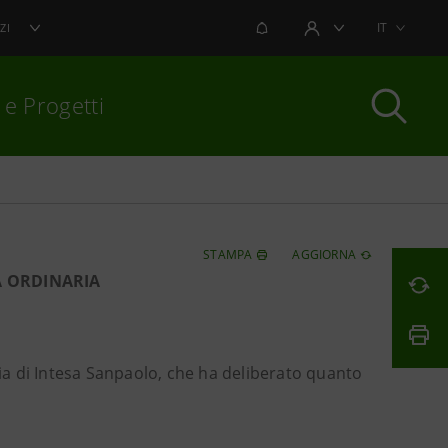
NOTIFICHE
IT
ZI
AREA UTENTE
 e Progetti
per chiudere
STAMPA
AGGIORNA
A ORDINARIA
ria di Intesa Sanpaolo, che ha deliberato quanto