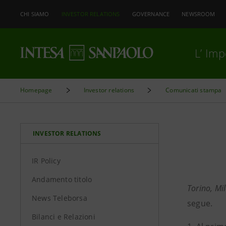
CHI SIAMO
INVESTOR RELATIONS
GOVERNANCE
NEWSROOM
L’ Im
Homepage
Investor relations
Comunicati stampa
INVESTOR RELATIONS
IR Policy
Andamento titolo
Torino, Mi
News Teleborsa
segue.
Bilanci e Relazioni