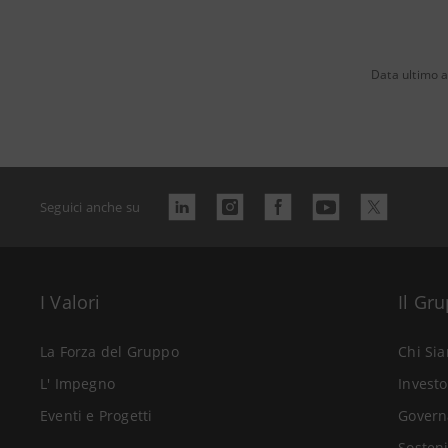
Data ultimo 
Seguici anche su
I Valori
Il Gr
La Forza del Gruppo
Chi Si
L' Impegno
Investo
Eventi e Progetti
Govern
Sosteni