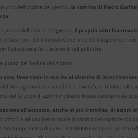
o punto dell’ordine del giorno,
la nomina di Pietro Garibal
anza
.
to punto dell’ordine del giorno,
il proprio voto favorevol
i di Gestione, dei Direttori Generali e dei Dirigenti con r
per l’adozione e l’attuazione di tali politiche.
to punto dell’ordine del giorno:
io voto favorevole in merito al Sistema di Incentivazio
 del Management e ai cosiddetti “
risk takers
” relativo all’e
enti del Gruppo di azioni ordinarie Intesa Sanpaolo da acq
zzazione all’acquisto, anche in più tranches, di azioni 
i azioni e ad una percentuale massima del capitale socia
omnicomprensivo di euro 13.400.000 circa per il prezzo uffi
oiché il prezzo ufficiale dell’azione ordinaria Intesa Sanpa