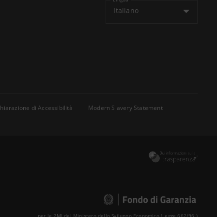
Italiano
hiarazione di Accessibilità
Modern Slavery Statement
per le PMI del Ministero dello Sviluppo Economico (Legge 662/96 )