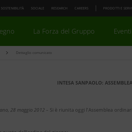
SOSTENIBILITÀ
SOCIALE
RESEARCH
CAREERS
PRODOTTI E SERVI
pegno
La Forza del Gruppo
Eventi
Dettaglio comunicato
premi
Invio
per cercare o
ESC
INTESA SANPAOLO: ASSEMBLE
lano, 28 maggio 2012
– Si è riunita oggi l’Assemblea ordina