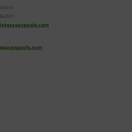
ations
963531
intesasanpaolo.com
tesasanpaolo.com