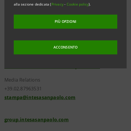
alla sezione dedicata (
Privacy
-
Cookie policy
).
PIÙ OPZIONI
ACCONSENTO
Investor Relations
+39.02.87943180
investor.relations@intesasanpaolo.com
Media Relations
+39.02.87963531
stampa@intesasanpaolo.com
group.intesasanpaolo.com