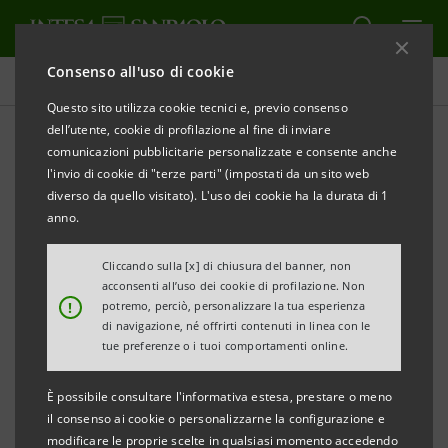
Consenso all'uso di cookie
Comunicati stampa
Questo sito utilizza cookie tecnici e, previo consenso
dell’utente, cookie di profilazione al fine di inviare
STAMPA
AGGIORNA
comunicazioni pubblicitarie personalizzate e consente anche
INTESA SANPAOLO: RESOCONTO INTERMEDIO AL 30
l'invio di cookie di "terze parti" (impostati da un sito web
SETTEMBRE 2012
diverso da quello visitato). L'uso dei cookie ha la durata di 1
anno.
Cliccando sulla [x] di chiusura del banner, non
Torino, Milano, 14 novembre 2012 -
Si comunica che il
acconsenti all’uso dei cookie di profilazione. Non
!
potremo, perciò, personalizzare la tua esperienza
Resoconto intermedio al 30 settembre 2012 ex art.
di navigazione, né offrirti contenuti in linea con le
154-ter D. Lgs. n. 58/1998 è stato reso disponibile
tue preferenze o i tuoi comportamenti online.
nella giornata odierna presso la Sede sociale e la
È possibile consultare l'informativa estesa, prestare o meno
Borsa Italiana S.p.A. nonché nel sito
il consenso ai cookie o personalizzarne la configurazione e
group.intesasanpaolo.com
.
modificare le proprie scelte in qualsiasi momento accedendo