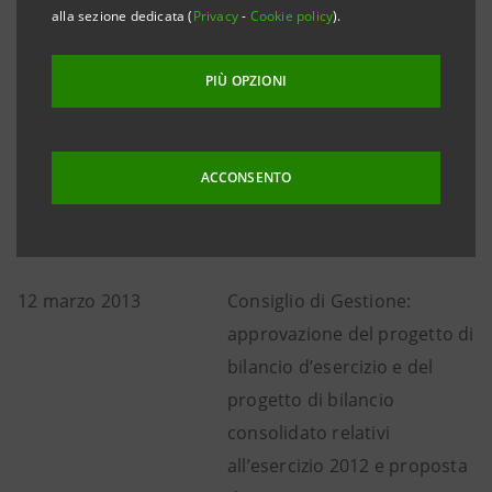
alla sezione dedicata (
Privacy
-
Cookie policy
).
marzo 2013.
Si riporta di seguito il calendario finanziario per
PIÙ OPZIONI
l’esercizio 2013 aggiornato, le cui date sono soggette
a ulteriori possibili cambiamenti:
ACCONSENTO
12 marzo 2013
Consiglio di Gestione:
approvazione del progetto di
bilancio d’esercizio e del
progetto di bilancio
consolidato relativi
all’esercizio 2012 e proposta