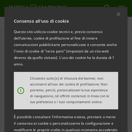
Consenso all'uso di cookie
Comunicati stampa
Questo sito utilizza cookie tecnici e, previo consenso
dell’utente, cookie di profilazione al fine di inviare
STAMPA
AGGIORNA
comunicazioni pubblicitarie personalizzate e consente anche
INTESA SANPAOLO: VARIAZIONE CALENDARIO
l'invio di cookie di "terze parti" (impostati da un sito web
FINANZIARIO 2013
diverso da quello visitato). L'uso dei cookie ha la durata di 1
anno.
Torino, Milano, 15 febbraio 2013
- Intesa Sanpaolo
Cliccando sulla [x] di chiusura del banner, non
acconsenti all’uso dei cookie di profilazione. Non
comunica la seguente variazione del calendario
!
potremo, perciò, personalizzare la tua esperienza
finanziario per l’esercizio 2013: Consiglio di Gestione
di navigazione, né offrirti contenuti in linea con le
tue preferenze o i tuoi comportamenti online.
per l’approvazione del progetto di bilancio d’esercizio
e del progetto di bilancio consolidato relativi
È possibile consultare l'informativa estesa, prestare o meno
all’esercizio 2012 e per la proposta di destinazione
il consenso ai cookie o personalizzarne la configurazione e
modificare le proprie scelte in qualsiasi momento accedendo
dell’utile di esercizio il 12 marzo 2013, in luogo del 5