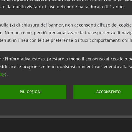
so da quello visitato). L'uso dei cookie ha la durata di 1 anno.
ulla [x] di chiusura del banner, non acconsenti all’uso dei cookie
ne. Non potremo, perciò, personalizzare la tua esperienza di navi
ntenuti in linea con le tue preferenze o i tuoi comportamenti onli
re l'informativa estesa, prestare o meno il consenso ai cookie o p
dificare le proprie scelte in qualsiasi momento accedendo alla s
icy
).
aggiornamento 24 aprile 2013 alle ore 11:31
PIÙ OPZIONI
ACCONSENTO