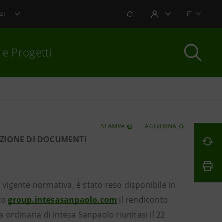
NOTIFICHE
IT
ZI
AREA UTENTE
 e Progetti
per chiudere
STAMPA
AGGIORNA
AZIONE DI DOCUMENTI
 vigente normativa, è stato reso disponibile in
ito
group.intesasanpaolo.com
il rendiconto
a ordinaria di Intesa Sanpaolo riunitasi il 22