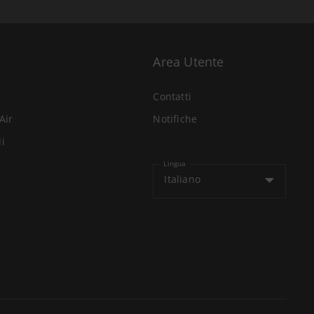
Area Utente
Contatti
Air
Notifiche
li
Lingua
Italiano