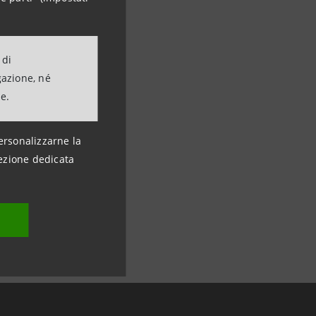
 di
gazione, né
ne.
ersonalizzarne la
ezione dedicata