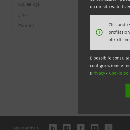
SEC Filings
da un sito web diver
Link
Cliccando s
Contatti
profilazio
!
offrirti co
È possibile consulta
configurazione e mo
(
Privacy
-
Cookie pol
Data ultimo 
Seguici anche su