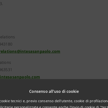
3.
Relations
943180
.relations@intesasanpaolo.com
ations
963531
intesasanpaolo.com
Consenso all'uso di cookie
tesasanpaolo.com
cookie tecnici e, previo consenso dell’utente, cookie di profilazione
citarie personalizzate e consente anche l'invio di cookie di "terz