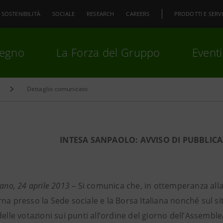
SOSTENIBILITÀ
SOCIALE
RESEARCH
CAREERS
PRODOTTI E SERVI
pegno
La Forza del Gruppo
Eventi
Dettaglio comunicato
premi
Invio
per cercare o
ESC
INTESA SANPAOLO:
AVVISO DI PUBBLIC
lano, 24 aprile 2013
– Si comunica che, in ottemperanza alla
na presso la Sede sociale e la Borsa Italiana nonché sul s
delle votazioni sui punti all’ordine del giorno dell’Assemble