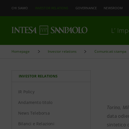
CHI SIAMO
INVESTOR RELATIONS
GOVERNANCE
NEWSROOM
L’ Im
Homepage
Investor relations
Comunicati stampa
INVESTOR RELATIONS
IR Policy
Andamento titolo
Torino, Mi
News Teleborsa
data odier
Bilanci e Relazioni
sintetico 