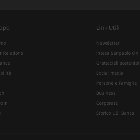
uppo
Link Utili
amo
Newsletter
r Relations
Intesa Sanpaolo On 
ance
Grattacieli sostenibi
bilità
Social media
Persone e Famiglie
ch
Business
oom
Corporate
s
Storico UBI Banca