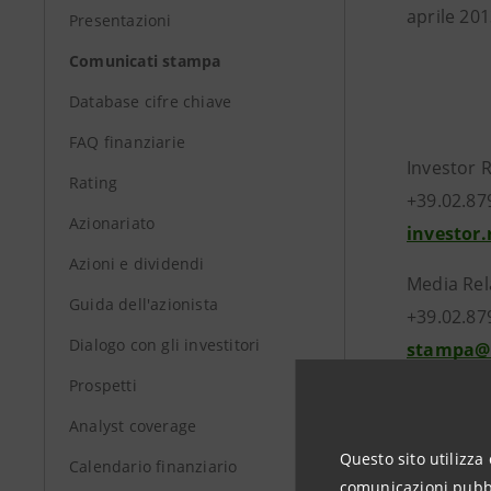
aprile 201
Presentazioni
Comunicati stampa
Database cifre chiave
FAQ finanziarie
Investor 
Rating
+39.02.87
Azionariato
investor
Azioni e dividendi
Media Rel
Guida dell'azionista
+39.02.87
Dialogo con gli investitori
stampa@
Prospetti
Analyst coverage
group.in
Questo sito utilizza 
Calendario finanziario
comunicazioni pubbli