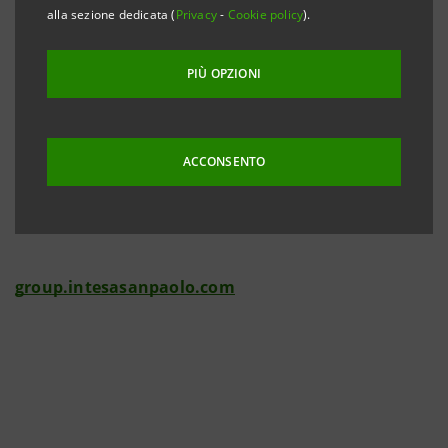
alla sezione dedicata (
Privacy
-
Cookie policy
).
Investor Relations
+39.02.87943180
PIÙ OPZIONI
investor.relations@intesasanpaolo.com
Media Relations
ACCONSENTO
+39.02.87963531
stampa@intesasanpaolo.com
group.intesasanpaolo.com