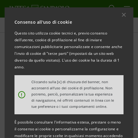
Consenso all'uso di cookie
Comunicati stampa
Questo sito utilizza cookie tecnici e, previo consenso
dell’utente, cookie di profilazione al fine di inviare
STAMPA
AGGIORNA
comunicazioni pubblicitarie personalizzate e consente anche
INTESA SANPAOLO: CONSIGLIO DI GESTIONE
l'invio di cookie di "terze parti" (impostati da un sito web
diverso da quello visitato). L'uso dei cookie ha la durata di 1
Torino, Milano, 9 maggio 2013
– Il Consiglio di Gestione
anno.
di Intesa Sanpaolo, nominato dall’odierno Consiglio di
Sorveglianza, si è riunito oggi al completo dei suoi
Cliccando sulla [x] di chiusura del banner, non
acconsenti all’uso dei cookie di profilazione. Non
componenti e all’unanimità ha nominato Enrico
!
potremo, perciò, personalizzare la tua esperienza
Tommaso Cucchiani Consigliere Delegato e CEO e
di navigazione, né offrirti contenuti in linea con le
tue preferenze o i tuoi comportamenti online.
Carlo Messina Direttore Generale Vicario.
È possibile consultare l'informativa estesa, prestare o meno
il consenso ai cookie o personalizzarne la configurazione e
modificare le proprie scelte in qualsiasi momento accedendo