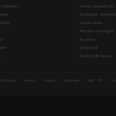
r Relations
Intesa Sanpaolo On 
ance
Grattacieli sostenibi
bilità
Social media
Persone e Famiglie
ch
Business
oom
Corporate
s
Storico UBI Banca
Dati Sociali
Privacy
Cookies
Disclaimer
AML - CFT
Dic