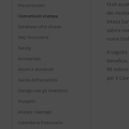
titoli acc
Presentazioni
dei risult
Comunicati stampa
Intesa San
Database cifre chiave
valore nom
FAQ finanziarie
nuovi tito
Rating
A seguito
Azionariato
beneficio,
90 milioni
Azioni e dividendi
per il
Core
Guida dell'azionista
Dialogo con gli investitori
Prospetti
Analyst coverage
Calendario finanziario