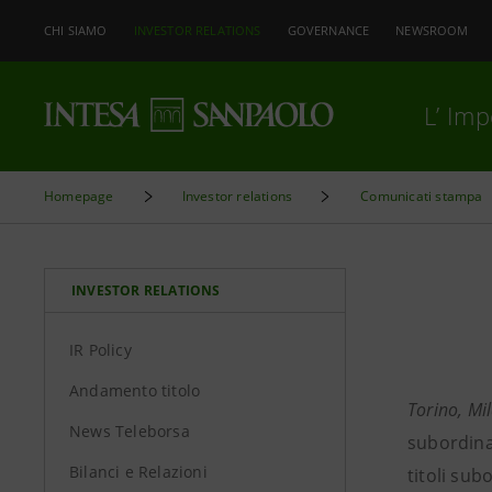
CHI SIAMO
INVESTOR RELATIONS
GOVERNANCE
NEWSROOM
L’ Im
Homepage
Investor relations
Comunicati stampa
INVESTOR RELATIONS
IR Policy
Andamento titolo
Torino, Mi
News Teleborsa
subordinat
Bilanci e Relazioni
titoli subo