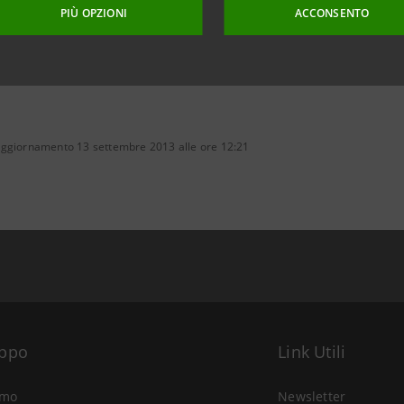
PIÙ OPZIONI
ACCONSENTO
aggiornamento 13 settembre 2013 alle ore 12:21
uppo
Link Utili
amo
Newsletter