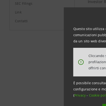
Investor 
SEC Filings
+39.02.87
Link
investor
Contatti
Media Rel
Questo sito utilizza 
+39.02.87
comunicazioni pubbli
stampa@
da un sito web diver
Cliccando s
group.in
profilazio
!
offrirti co
È possibile consulta
configurazione e mo
(
Privacy
-
Cookie pol