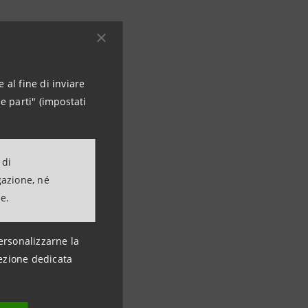
 al fine di inviare
e parti" (impostati
 di
gazione, né
ne.
ersonalizzarne la
ezione dedicata