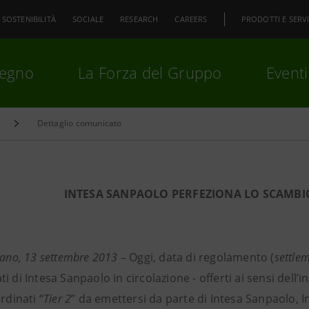
SOSTENIBILITÀ
SOCIALE
RESEARCH
CAREERS
PRODOTTI E SERVI
pegno
La Forza del Gruppo
Eventi
Dettaglio comunicato
premi
Invio
per cercare o
ESC
INTESA SANPAOLO PERFEZIONA LO SCAMBIO
lano, 13 settembre 2013
– Oggi, data di regolamento (
settle
i di Intesa Sanpaolo in circolazione - offerti ai sensi dell’
rdinati “
Tier 2
” da emettersi da parte di Intesa Sanpaolo, 