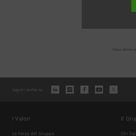
Data ultimo 
Seguici anche su
I Valori
Il Gr
La Forza del Gruppo
Chi Si