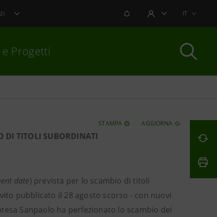
NOTIFICHE
IT
ZI
AREA UTENTE
 e Progetti
per chiudere
STAMPA
AGGIORNA
 DI TITOLI SUBORDINATI
ment date
) prevista per lo scambio di titoli
invito pubblicato il 28 agosto scorso - con nuovi
Intesa Sanpaolo ha perfezionato lo scambio dei