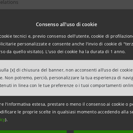
Relations
943180
.relations@intesasanpaolo.com
Consenso all'uso di cookie
ations
cookie tecnici e, previo consenso dell’utente, cookie di profilazione
963531
citarie personalizzate e consente anche l'invio di cookie di "terz
intesasanpaolo.com
so da quello visitato). L'uso dei cookie ha la durata di 1 anno.
ulla [x] di chiusura del banner, non acconsenti all’uso dei cookie
tesasanpaolo.com
ne. Non potremo, perciò, personalizzare la tua esperienza di navi
ntenuti in linea con le tue preferenze o i tuoi comportamenti onli
re l'informativa estesa, prestare o meno il consenso ai cookie o p
dificare le proprie scelte in qualsiasi momento accedendo alla s
icy
).