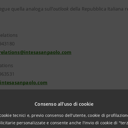
egue quella analoga sull’
outlook
della Repubblica Italiana r
Relations
943180
.relations@intesasanpaolo.com
ations
963531
intesasanpaolo.com
Consenso all'uso di cookie
tesasanpaolo.com
cookie tecnici e, previo consenso dell’utente, cookie di profilazione
citarie personalizzate e consente anche l'invio di cookie di "terz