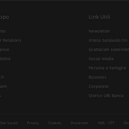
uppo
Link Utili
amo
Newsletter
r Relations
Intesa Sanpaolo On 
ance
Grattacieli sostenibi
bilità
Social media
Persone e Famiglie
ch
Business
oom
Corporate
s
Storico UBI Banca
Dati Sociali
Privacy
Cookies
Disclaimer
AML - CFT
Dic