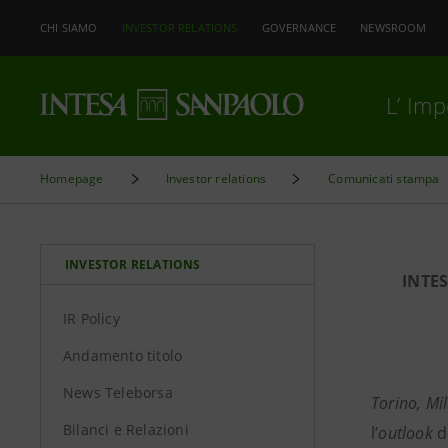
CHI SIAMO
INVESTOR RELATIONS
GOVERNANCE
NEWSROOM
L’ Im
Homepage
Investor relations
Comunicati stampa
INVESTOR RELATIONS
INTE
IR Policy
Andamento titolo
News Teleborsa
Torino, Mi
Bilanci e Relazioni
l’
outlook
de