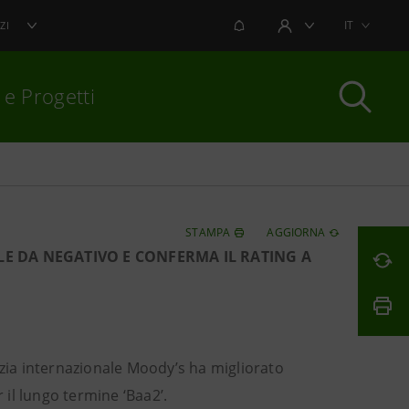
NOTIFICHE
IT
ZI
AREA UTENTE
 e Progetti
per chiudere
STAMPA
AGGIORNA
E DA NEGATIVO E CONFERMA IL RATING A
zia internazionale Moody’s ha migliorato
 il lungo termine ‘Baa2’.