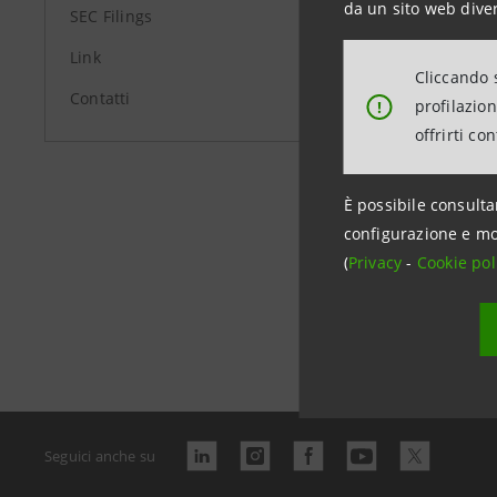
da un sito web diver
SEC Filings
Link
Cliccando s
Contatti
profilazio
!
offrirti co
È possibile consulta
configurazione e mo
(
Privacy
-
Cookie pol
Data ultimo 
Seguici anche su