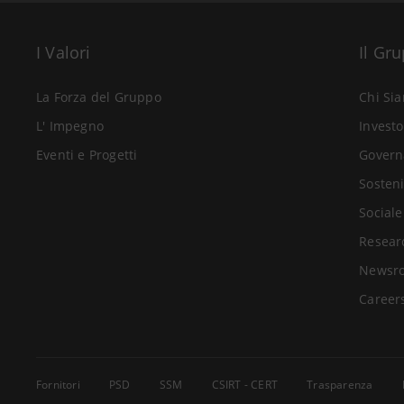
I Valori
Il Gr
La Forza del Gruppo
Chi Si
L' Impegno
Investo
Eventi e Progetti
Govern
Sosteni
Sociale
Resear
Newsr
Career
Fornitori
PSD
SSM
CSIRT - CERT
Trasparenza