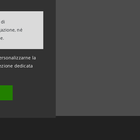
 di
gazione, né
ne.
ersonalizzarne la
ezione dedicata