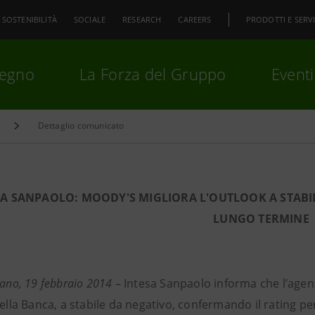
SOSTENIBILITÀ
SOCIALE
RESEARCH
CAREERS
PRODOTTI E SERVI
pegno
La Forza del Gruppo
Eventi
Dettaglio comunicato
premi
Invio
per cercare o
ESC
SA SANPAOLO: MOODY'S MIGLIORA L'OUTLOOK A STABIL
LUNGO TERMINE
lano, 19 febbraio 2014
– Intesa Sanpaolo informa che l’agen
lla Banca, a stabile da negativo, confermando il rating per