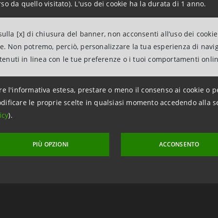
so da quello visitato). L'uso dei cookie ha la durata di 1 anno.
ulla [x] di chiusura del banner, non acconsenti all’uso dei cookie
ne. Non potremo, perciò, personalizzare la tua esperienza di navi
ntenuti in linea con le tue preferenze o i tuoi comportamenti onli
re l'informativa estesa, prestare o meno il consenso ai cookie o p
dificare le proprie scelte in qualsiasi momento accedendo alla s
icy
).
aggiornamento 19 febbraio 2014 alle ore 08:57
PIÙ OPZIONI
ACCONSENTO