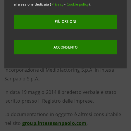
alla sezione dedicata (
Privacy
-
Cookie policy
).
data 21 maggio 2014, è stato reso disponibile al
pubblico presso la Sede sociale nonché nel
PIÙ OPZIONI
meccanismo di stoccaggio autorizzato
1Info
il verbale
del Consiglio di Gestione della Società, tenutosi in
data 15 maggio 2014, che ha approvato – ai sensi
ACCONSENTO
dell’art. 2505-bis, comma 2, c.c., come consentito
dall’art. 17.2 dello Statuto sociale – la fusione per
incorporazione di Mediofactoring S.p.A. in Intesa
Sanpaolo S.p.A..
In data 19 maggio 2014 il predetto verbale è stato
iscritto presso il Registro delle Imprese.
La documentazione in oggetto è altresì consultabile
nel sito
group.intesasanpaolo.com
.