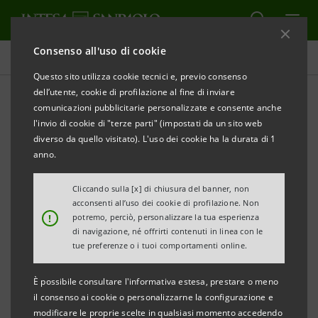
Consenso all'uso di cookie
Comunicati stampa
Questo sito utilizza cookie tecnici e, previo consenso
dell’utente, cookie di profilazione al fine di inviare
STAMPA
AGGIORNA
comunicazioni pubblicitarie personalizzate e consente anche
Avviso ai sensi dell’art. 84 del Regolamento
l'invio di cookie di "terze parti" (impostati da un sito web
Emittenti
diverso da quello visitato). L'uso dei cookie ha la durata di 1
(adottato dalla Consob con delibera n. 11971 del 14
anno.
maggio 1999 e successive modificazioni)
Cliccando sulla [x] di chiusura del banner, non
acconsenti all’uso dei cookie di profilazione. Non
INTESA SANPAOLO: FUSIONE PER
!
potremo, perciò, personalizzare la tua esperienza
INCORPORAZIONE DI MEDIOFACTORING S.p.A. IN
di navigazione, né offrirti contenuti in linea con le
tue preferenze o i tuoi comportamenti online.
INTESA SANPAOLO S.p.A.
È possibile consultare l'informativa estesa, prestare o meno
il consenso ai cookie o personalizzarne la configurazione e
modificare le proprie scelte in qualsiasi momento accedendo
Torino, Milano, 21 maggio 2014
– Si rende noto che, in