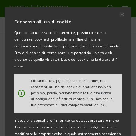
Consenso all'uso di cookie
Comunicati stampa
Questo sito utilizza cookie tecnici e, previo consenso
dell’utente, cookie di profilazione al fine di inviare
STAMPA
AGGIORNA
comunicazioni pubblicitarie personalizzate e consente anche
INTESA SANPAOLO PERFEZIONA IL CONFERIMENTO
l'invio di cookie di "terze parti" (impostati da un sito web
IN NH HOTELES DELLA PARTECIPAZIONE DETENUTA
diverso da quello visitato). L'uso dei cookie ha la durata di 1
IN NH ITALIA
anno.
Cliccando sulla [x] di chiusura del banner, non
acconsenti all’uso dei cookie di profilazione. Non
!
potremo, perciò, personalizzare la tua esperienza
Torino, Milano,
30 giugno
– A seguito dell’approvazione
di navigazione, né offrirti contenuti in linea con le
da parte dell’assemblea dei soci di NH Hotel Group
tue preferenze o i tuoi comportamenti online.
S.A. (già NH Hoteles S.A., di seguito “NH”), in data 26
È possibile consultare l'informativa estesa, prestare o meno
giugno 2014, dell’aumento di capitale riservato a
il consenso ai cookie o personalizzarne la configurazione e
Intesa Sanpaolo, con emissione di n. 42.000.000
modificare le proprie scelte in qualsiasi momento accedendo