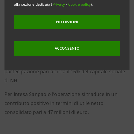
nuove azioni ordinarie NH ad un prezzo di Euro 4,70
alla sezione dedicata (
Privacy
-
Cookie policy
).
per azione, Intesa Sanpaolo ha eseguito l’aumento di
capitale mediante il conferimento in NH dell’intera
PIÙ OPZIONI
partecipazione detenuta in NH Italia S.p.A., pari al
44,5% del capitale sociale della medesima.
ACCONSENTO
Ad esito dell’aumento di capitale, Intesa Sanpaolo
detiene, direttamente e indirettamente, una
partecipazione pari a circa il 16% del capitale sociale
di NH.
Per Intesa Sanpaolo l’operazione si traduce in un
contributo positivo in termini di utile netto
consolidato pari a 47 milioni di euro.