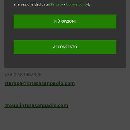
alla sezione dedicata (
Privacy
-
Cookie policy
).
PIÙ OPZIONI
Investor Relations
+39.02.87943180
ACCONSENTO
investor.relations@intesasanpaolo.com
Media Relations
+39.02.87962326
stampa@intesasanpaolo.com
group.intesasanpaolo.com