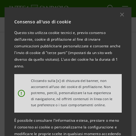
Consenso all'uso di cookie
Comunicati stampa
Questo sito utilizza cookie tecnici e, previo consenso
dell’utente, cookie di profilazione al fine di inviare
STAMPA
AGGIORNA
comunicazioni pubblicitarie personalizzate e consente anche
INTESA SANPAOLO: RESOCONTO INTERMEDIO AL 30
l'invio di cookie di "terze parti" (impostati da un sito web
SETTEMBRE 2014
diverso da quello visitato). L'uso dei cookie ha la durata di 1
anno.
Cliccando sulla [x] di chiusura del banner, non
Torino, Milano, 14 novembre
2014
– Si comunica che il
acconsenti all’uso dei cookie di profilazione. Non
!
potremo, perciò, personalizzare la tua esperienza
Resoconto intermedio al 30 settembre 2014 ex
di navigazione, né offrirti contenuti in linea con le
art.154-ter D. Lgs. n. 58/1998 è stato reso disponibile
tue preferenze o i tuoi comportamenti online.
nella giornata odierna presso la Sede sociale nonché
È possibile consultare l'informativa estesa, prestare o meno
nel meccanismo di stoccaggio autorizzato
1Info
e nel
il consenso ai cookie o personalizzarne la configurazione e
sito
group.intesasanpaolo.com
.
modificare le proprie scelte in qualsiasi momento accedendo