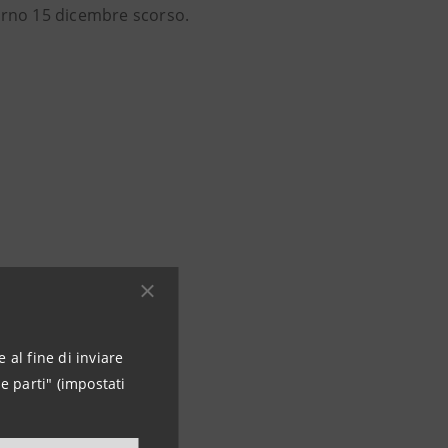
giorno 15 dicembre scorso.
 al fine di inviare
e parti" (impostati