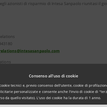
egli azionisti di risparmio di Intesa Sanpaolo riunitasi il 
Relations
943180
.relations@intesasanpaolo.com
ations
963531
Consenso all'uso di cookie
intesasanpaolo.com
cookie tecnici e, previo consenso dell’utente, cookie di profilazione
citarie personalizzate e consente anche l'invio di cookie di "terz
tesasanpaolo.com
so da quello visitato). L'uso dei cookie ha la durata di 1 anno.