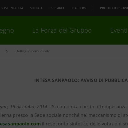
SOSTENIBILITÀ
SOCIALE
RESEARCH
CAREERS
PRODOTTI E SERVI
pegno
La Forza del Gruppo
Eventi
Dettaglio comunicato
premi
Invio
per cercare o
ESC
INTESA SANPAOLO: AVVISO DI PUBBLIC
ilano, 19 dicembre 2014
– Si comunica che, in ottemperanza a
dierna presso la Sede sociale nonché nel meccanismo di s
tesasanpaolo.com
il resoconto sintetico delle votazioni s