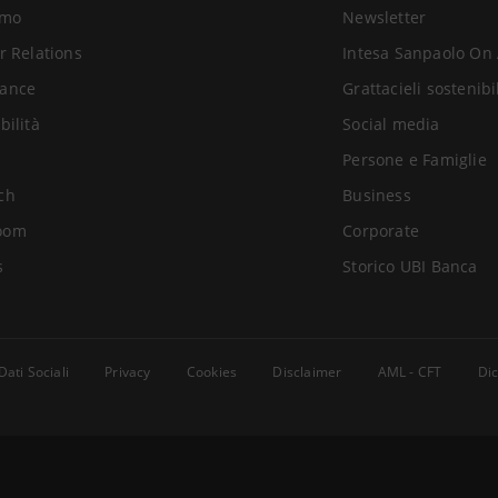
amo
Newsletter
r Relations
Intesa Sanpaolo On 
ance
Grattacieli sostenibi
bilità
Social media
Persone e Famiglie
ch
Business
oom
Corporate
s
Storico UBI Banca
Dati Sociali
Privacy
Cookies
Disclaimer
AML - CFT
Dic