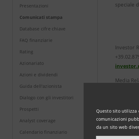
speciale d
Presentazioni
Comunicati stampa
Database cifre chiave
FAQ finanziarie
Investor 
Rating
+39.02.87
Azionariato
investor
Azioni e dividendi
Media Rel
Guida dell'azionista
+39.02.87
Dialogo con gli investitori
stampa@
Prospetti
Questo sito utilizza 
comunicazioni pubbli
Analyst coverage
group.in
da un sito web diver
Calendario finanziario