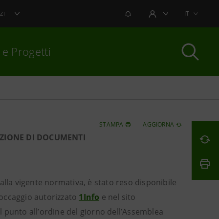
NOTIFICHE
IT
ZI
AREA UTENTE
 e Progetti
per chiudere
STAMPA
AGGIORNA
AZIONE DI DOCUMENTI
lla vigente normativa, è stato reso disponibile
toccaggio autorizzato
1Info
e nel sito
ul punto all’ordine del giorno dell’Assemblea