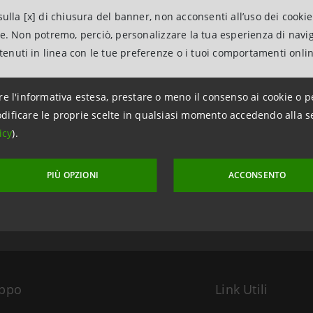
ulla [x] di chiusura del banner, non acconsenti all’uso dei cookie
ne. Non potremo, perciò, personalizzare la tua esperienza di navi
ntenuti in linea con le tue preferenze o i tuoi comportamenti onli
re l'informativa estesa, prestare o meno il consenso ai cookie o p
dificare le proprie scelte in qualsiasi momento accedendo alla s
aggiornamento 19 dicembre 2014 alle ore 12:51
icy
).
PIÙ OPZIONI
ACCONSENTO
uppo
Link Utili