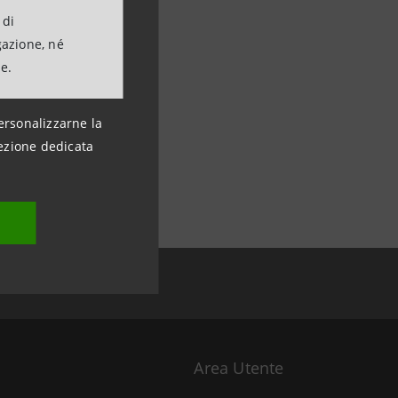
 di
gazione, né
ne.
ersonalizzarne la
ezione dedicata
Area Utente