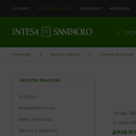
CHI SIAMO
INVESTOR RELATIONS
GOVERNANCE
NEWSROOM
L’ Im
Homepage
Investor relations
Comunicati stampa
INVESTOR RELATIONS
IR Policy
Andamento titolo
Torino, M
News Teleborsa
in data o
Bilanci e Relazioni
group.in