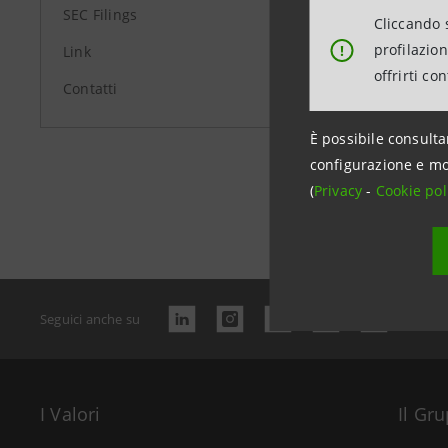
SEC Filings
Cliccando s
profilazio
!
Link
offrirti co
Contatti
È possibile consulta
configurazione e mo
Data ultimo 
(
Privacy
-
Cookie pol
Seguici anche su
I Valori
Il Gr