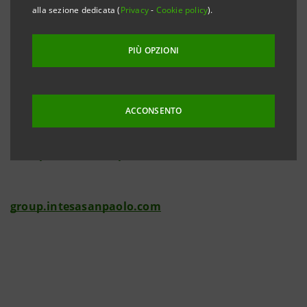
alla sezione dedicata (
Privacy
-
Cookie policy
).
Investor Relations
PIÙ OPZIONI
+39.02.87943180
investor.relations@intesasanpaolo.com
ACCONSENTO
Media Relations
+39.02.87962326
stampa@intesasanpaolo.com
group.intesasanpaolo.com