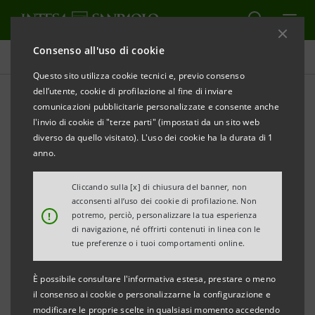
Consenso all'uso di cookie
Comunicati stampa
Questo sito utilizza cookie tecnici e, previo consenso
dell’utente, cookie di profilazione al fine di inviare
STAMPA
AGGIORNA
comunicazioni pubblicitarie personalizzate e consente anche
INTESA SANPAOLO: AVVISO DI PUBBLICAZIONE DI
l'invio di cookie di "terze parti" (impostati da un sito web
DOCUMENTI
diverso da quello visitato). L'uso dei cookie ha la durata di 1
anno.
Torino, Milano, 5 agosto 2015
– Si comunica che, in
ottemperanza alla vigente normativa, è stato reso
Cliccando sulla [x] di chiusura del banner, non
acconsenti all’uso dei cookie di profilazione. Non
disponibile in data odierna presso la Sede sociale
!
potremo, perciò, personalizzare la tua esperienza
nonché nel meccanismo di stoccaggio autorizzato
di navigazione, né offrirti contenuti in linea con le
tue preferenze o i tuoi comportamenti online.
eMarket Storage
e nel sito
group.intesasanpaolo.com
il Regolamento Internal
È possibile consultare l'informativa estesa, prestare o meno
Dealing.
il consenso ai cookie o personalizzarne la configurazione e
modificare le proprie scelte in qualsiasi momento accedendo