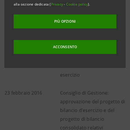
alla sezione dedicata (
Privacy
-
Cookie policy
).
cambiamenti:
PIÙ OPZIONI
5 febbraio 2016
Consiglio di Gestione:
approvazione dei risultati
ACCONSENTO
consolidati relativi
all’esercizio 2015 e proposta
di destinazione dell’utile di
esercizio
23 febbraio 2016
Consiglio di Gestione:
approvazione del progetto di
bilancio d’esercizio e del
progetto di bilancio
consolidato relativi