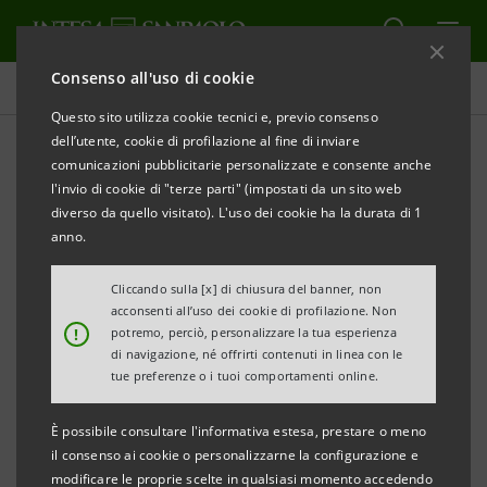
Consenso all'uso di cookie
Comunicati stampa
Questo sito utilizza cookie tecnici e, previo consenso
dell’utente, cookie di profilazione al fine di inviare
STAMPA
AGGIORNA
comunicazioni pubblicitarie personalizzate e consente anche
INTESA SANPAOLO: VARIAZIONE CALENDARIO
l'invio di cookie di "terze parti" (impostati da un sito web
FINANZIARIO 2016
diverso da quello visitato). L'uso dei cookie ha la durata di 1
anno.
Torino, Milano, 26 gennaio 2016
- Intesa Sanpaolo
Cliccando sulla [x] di chiusura del banner, non
acconsenti all’uso dei cookie di profilazione. Non
comunica la seguente variazione al calendario
!
potremo, perciò, personalizzare la tua esperienza
finanziario per l’esercizio 2016: convocazione di
di navigazione, né offrirti contenuti in linea con le
tue preferenze o i tuoi comportamenti online.
Assemblea Straordinaria per il 26 febbraio 2016.
È possibile consultare l'informativa estesa, prestare o meno
Si riporta di seguito il calendario finanziario per
il consenso ai cookie o personalizzarne la configurazione e
modificare le proprie scelte in qualsiasi momento accedendo
l’esercizio 2016 aggiornato, che è soggetto a possibili