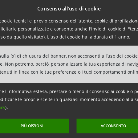
Consenso all'uso di cookie
ations
962326
cookie tecnici e, previo consenso dell’utente, cookie di profilazione
citarie personalizzate e consente anche l'invio di cookie di "terz
intesasanpaolo.com
so da quello visitato). L'uso dei cookie ha la durata di 1 anno.
tesasanpaolo.com
ulla [x] di chiusura del banner, non acconsenti all’uso dei cookie
ne. Non potremo, perciò, personalizzare la tua esperienza di navi
ntenuti in linea con le tue preferenze o i tuoi comportamenti onli
re l'informativa estesa, prestare o meno il consenso ai cookie o p
dificare le proprie scelte in qualsiasi momento accedendo alla s
icy
).
PIÙ OPZIONI
ACCONSENTO