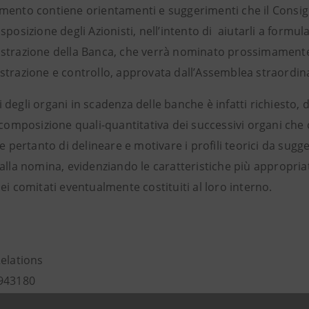
mento contiene orientamenti e suggerimenti che il Consigl
sposizione degli Azionisti, nell’intento di aiutarli a form
strazione della Banca, che verrà nominato prossimamente 
strazione e controllo, approvata dall’Assemblea straordina
degli organi in scadenza delle banche è infatti richiesto, da
composizione quali-quantitativa dei successivi organi che c
 e pertanto di delineare e motivare i profili teorici da sugger
alla nomina, evidenziando le caratteristiche più appropriat
ei comitati eventualmente costituiti al loro interno
.
Relations
943180
.relations@intesasanpaolo.com