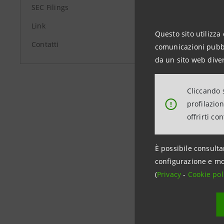
SEC Filings
Media Rel
Link
+39.02.87
Questo sito utilizza 
Contatti
comunicazioni pubbli
stampa@
da un sito web diver
group.in
Cliccando s
profilazio
!
offrirti co
È possibile consulta
configurazione e mo
(
Privacy
-
Cookie pol