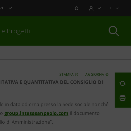
NOTIFICHE
IT
ZI
AREA UTENTE
 e Progetti
per chiudere
STAMPA
AGGIORNA
TATIVA E QUANTITATIVA DEL CONSIGLIO DI
E
le in data odierna presso la Sede sociale nonché
to
group.intesasanpaolo.com
il documento
lio di Amministrazione”.