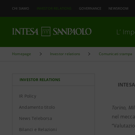
CHI SIAMO
INVESTOR RELATIONS
GOVERNANCE
NEWSROOM
L’ Im
Homepage
Investor relations
Comunicati stampa
INVESTOR RELATIONS
INTESA
IR Policy
Andamento titolo
Torino, Mi
nel mecca
News Teleborsa
“Valutazio
Bilanci e Relazioni