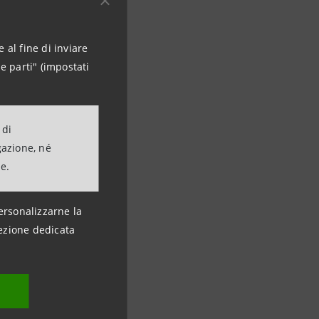
 al fine di inviare
e parti" (impostati
 di
gazione, né
ne.
ersonalizzarne la
ezione dedicata