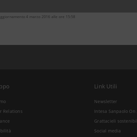
aggiornamento 4 marzo 2016 alle ore 15:58
uppo
Link Utili
amo
Newsletter
r Relations
Intesa Sanpaolo On 
ance
Grattacieli sostenibi
bilità
Social media