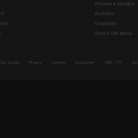
Persone e Famiglie
ch
Business
oom
Corporate
s
Storico UBI Banca
Dati Sociali
Privacy
Cookies
Disclaimer
AML - CFT
Dic