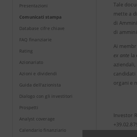
Tale docu
Presentazioni
mette a di
Comunicati stampa
di Ammini
Database cifre chiave
di ammini
FAQ finanziarie
Ai membri 
Rating
ex ante
la 
Azionariato
aziendali,
candidati 
Azioni e dividendi
organi e n
Guida dell'azionista
Dialogo con gli investitori
Prospetti
Investor 
Analyst coverage
+39.02.87
Calendario finanziario
investor