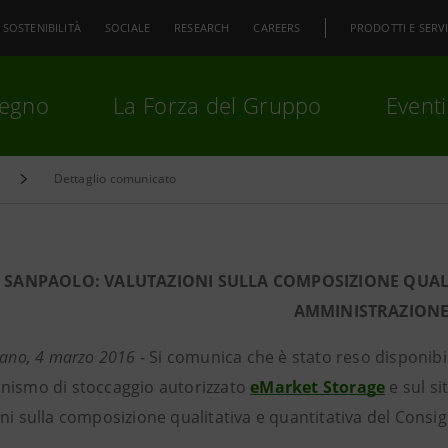
SOSTENIBILITÀ
SOCIALE
RESEARCH
CAREERS
PRODOTTI E SERVI
pegno
La Forza del Gruppo
Eventi
Dettaglio comunicato
premi
Invio
per cercare o
ESC
 SANPAOLO: VALUTAZIONI SULLA COMPOSIZIONE QUALI
AMMINISTRAZION
lano, 4 marzo 2016
- Si comunica che è stato reso disponibi
nismo di stoccaggio autorizzato
eMarket Storage
e sul si
ni sulla composizione qualitativa e quantitativa del Consig