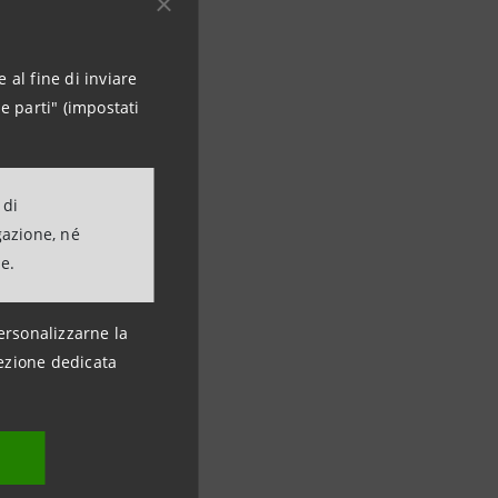
 al fine di inviare
e parti" (impostati
 di
gazione, né
ne.
ersonalizzarne la
ezione dedicata