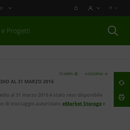
NOTIFICHE
IT
ZI
AREA UTENTE
 e Progetti
per chiudere
STAMPA
AGGIORNA
DIO AL 31 MARZO 2016
edio al 31 marzo 2016 è stato reso disponibile
mo di stoccaggio autorizzato
eMarket Storage
e