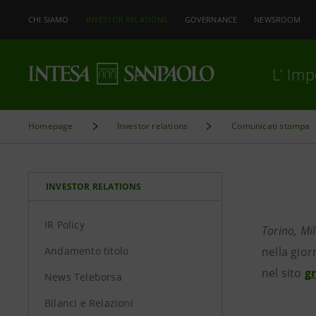
CHI SIAMO
INVESTOR RELATIONS
GOVERNANCE
NEWSROOM
L’ Im
Homepage
Investor relations
Comunicati stampa
INVESTOR RELATIONS
IR Policy
Torino, Mi
Andamento titolo
nella gio
nel sito
g
News Teleborsa
Bilanci e Relazioni