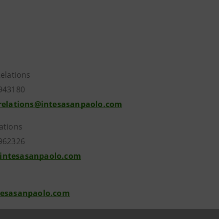
Relations
943180
.relations@intesasanpaolo.com
ations
962326
intesasanpaolo.com
tesasanpaolo.com