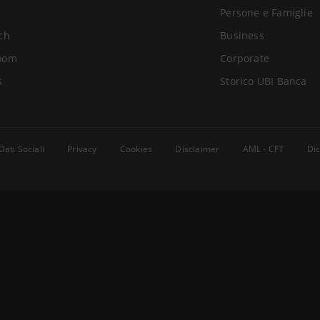
Persone e Famiglie
ch
Business
oom
Corporate
s
Storico UBI Banca
Dati Sociali
Privacy
Cookies
Disclaimer
AML - CFT
Dic