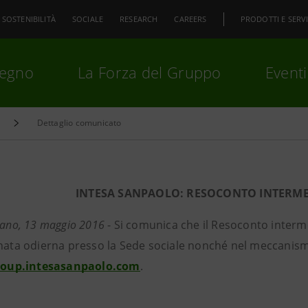
SOSTENIBILITÀ
SOCIALE
RESEARCH
CAREERS
PRODOTTI E SERVI
pegno
La Forza del Gruppo
Eventi
Dettaglio comunicato
premi
Invio
per cercare o
ESC
INTESA SANPAOLO: RESOCONTO INTERME
lano, 13 maggio 2016
- Si comunica che il Resoconto interm
rnata odierna presso la Sede sociale nonché nel meccanis
roup.intesasanpaolo.com
.