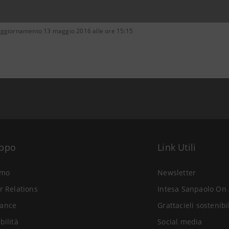
aggiornamento 13 maggio 2016 alle ore 15:15
uppo
Link Utili
amo
Newsletter
r Relations
Intesa Sanpaolo On 
ance
Grattacieli sostenibi
bilità
Social media