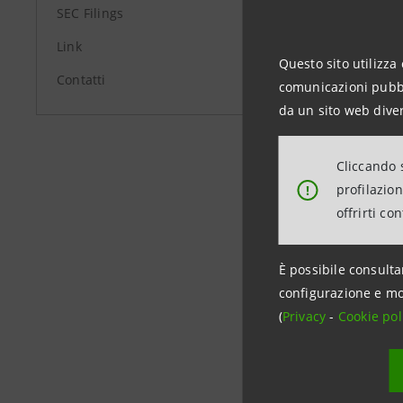
SEC Filings
Link
Questo sito utilizza 
Contatti
comunicazioni pubbli
da un sito web diver
Cliccando s
profilazio
!
offrirti co
È possibile consulta
configurazione e mo
(
Privacy
-
Cookie pol