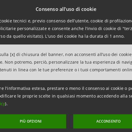
Consenso all'uso di cookie
cookie tecnici e, previo consenso dell’utente, cookie di profilazione
citarie personalizzate e consente anche l'invio di cookie di "terz
so da quello visitato). L'uso dei cookie ha la durata di 1 anno.
ulla [x] di chiusura del banner, non acconsenti all’uso dei cookie
ne. Non potremo, perciò, personalizzare la tua esperienza di navi
ntenuti in linea con le tue preferenze o i tuoi comportamenti onli
re l'informativa estesa, prestare o meno il consenso ai cookie o p
dificare le proprie scelte in qualsiasi momento accedendo alla s
icy
).
PIÙ OPZIONI
ACCONSENTO