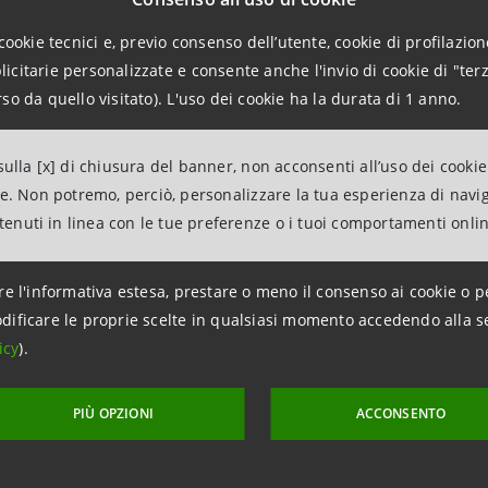
cookie tecnici e, previo consenso dell’utente, cookie di profilazione
citarie personalizzate e consente anche l'invio di cookie di "terz
tesasanpaolo.com
so da quello visitato). L'uso dei cookie ha la durata di 1 anno.
ulla [x] di chiusura del banner, non acconsenti all’uso dei cookie
ne. Non potremo, perciò, personalizzare la tua esperienza di navi
ntenuti in linea con le tue preferenze o i tuoi comportamenti onli
re l'informativa estesa, prestare o meno il consenso ai cookie o p
dificare le proprie scelte in qualsiasi momento accedendo alla s
icy
).
PIÙ OPZIONI
ACCONSENTO
aggiornamento 28 ottobre 2016 alle ore 19:42