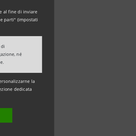
 al fine di inviare
e parti" (impostati
 di
gazione, né
ne.
ersonalizzarne la
ezione dedicata