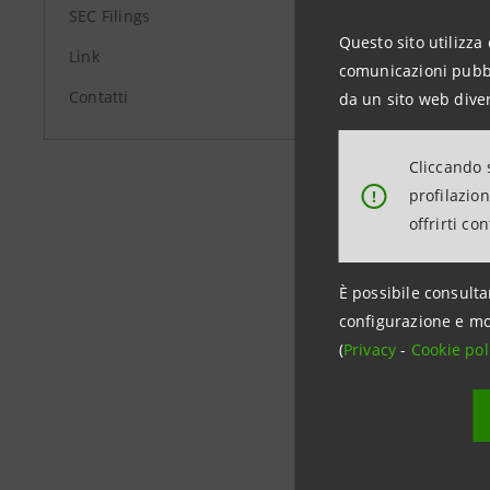
SEC Filings
Questo sito utilizza 
Link
comunicazioni pubbli
group.in
Contatti
da un sito web diver
Cliccando s
profilazio
!
offrirti co
È possibile consulta
configurazione e mo
(
Privacy
-
Cookie pol
Data ultimo 