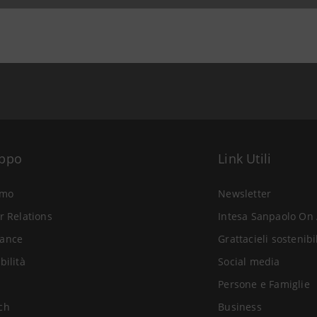
uppo
Link Utili
amo
Newsletter
r Relations
Intesa Sanpaolo On 
ance
Grattacieli sostenibi
bilità
Social media
Persone e Famiglie
ch
Business