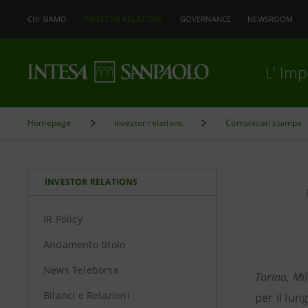
CHI SIAMO
INVESTOR RELATIONS
GOVERNANCE
NEWSROOM
L’ Im
Homepage
Investor relations
Comunicati stampa
INVESTOR RELATIONS
IR Policy
Andamento titolo
News Teleborsa
Torino, Mi
Bilanci e Relazioni
per il lun