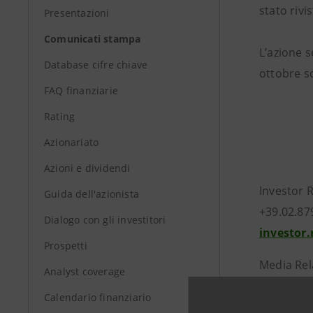
stato rivi
Presentazioni
Comunicati stampa
L’azione s
Database cifre chiave
ottobre s
FAQ finanziarie
Rating
Azionariato
Azioni e dividendi
Investor 
Guida dell'azionista
+39.02.87
Dialogo con gli investitori
investor
Prospetti
Media Rel
Analyst coverage
+39.02.87
Calendario finanziario
stampa@