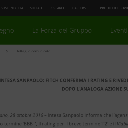
SOSTENIBILITÀ
SOCIALE
RESEARCH
CAREERS
PRODOTTI E SERVI
pegno
La Forza del Gruppo
Eventi
Dettaglio comunicato
premi
Invio
per cercare o
ESC
INTESA SANPAOLO: FITCH CONFERMA I RATING E RIVEDE
DOPO L’ANALOGA AZIONE SU
lano, 28 ottobre 2016
– Intesa Sanpaolo informa che l’agenzi
go termine ‘BBB+’, il rating per il breve termine ‘F2’ e il
Viabi