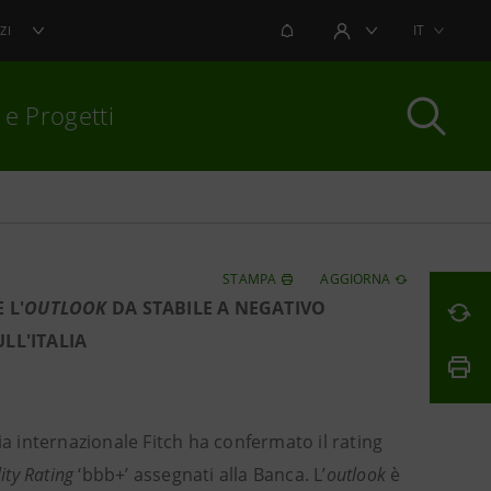
NOTIFICHE
IT
ZI
AREA UTENTE
 e Progetti
per chiudere
STAMPA
AGGIORNA
 L'
OUTLOOK
DA STABILE A NEGATIVO
LL'ITALIA
a internazionale Fitch ha confermato il rating
lity Rating
‘bbb+’ assegnati alla Banca. L’
outlook
è