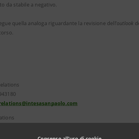
sto da stabile a negativo.
egue quella analoga riguardante la revisione dell’
outlook
de
corso.
Relations
943180
.relations@intesasanpaolo.com
ations
962326
intesasanpaolo.com
Consenso all'uso di cookie