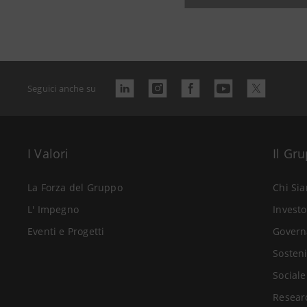
Seguici anche su
I Valori
Il Gr
La Forza del Gruppo
Chi Si
L' Impegno
Investo
Eventi e Progetti
Govern
Sosteni
Sociale
Resear