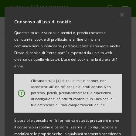
Consenso all'uso di cookie
Comunicati stampa
Questo sito utilizza cookie tecnici e, previo consenso
dell’utente, cookie di profilazione al fine di inviare
STAMPA
AGGIORNA
comunicazioni pubblicitarie personalizzate e consente anche
INTESA SANPAOLO:
NOTIZIE DI STAMPA IN MERITO
l'invio di cookie di "terze parti" (impostati da un sito web
A UNA POSSIBILE OPERAZIONE DI AGGREGAZIONE
diverso da quello visitato). L'uso dei cookie ha la durata di 1
CON ASSICURAZIONI GENERALI
anno.
Cliccando sulla [x] di chiusura del banner, non
acconsenti all’uso dei cookie di profilazione. Non
Torino, Milano, 24 gennaio 2017
–
Con riferimento a
!
potremo, perciò, personalizzare la tua esperienza
recenti notizie di stampa in merito a una possibile
di navigazione, né offrirti contenuti in linea con le
tue preferenze o i tuoi comportamenti online.
operazione di aggregazione con Assicurazioni
Generali, Intesa Sanpaolo conferma, in coerenza con
È possibile consultare l'informativa estesa, prestare o meno
il Piano di Impresa 2014-2017 reso noto al mercato, il
il consenso ai cookie o personalizzarne la configurazione e
modificare le proprie scelte in qualsiasi momento accedendo
proprio interesse industriale per la crescita nel