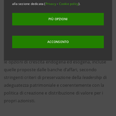
alla sezione dedicata (
Privacy
-
Cookie policy
).
settore del risparmio gestito, del
private banking
e in
quello dell’assicurazione in sinergia con le proprie reti
PIÙ OPZIONI
bancarie, anche con possibili partnership
internazionali.
ACCONSENTO
Il
management
di Intesa Sanpaolo valuta regolarmente
le opzioni di crescita endogena ed esogena, incluse
quelle proposte dalle banche d’affari, secondo
stringenti criteri di preservazione della
leadership
di
adeguatezza patrimoniale e coerentemente con la
politica di creazione e distribuzione di valore per i
propri azionisti.