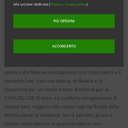
approvato il bilancio d’esercizio 2016 della
alla sezione dedicata (
Privacy
-
Cookie policy
).
Capogruppo. L’Assemblea ha altresì approvato la
distribuzione agli azionisti di 1.655.900.556,48 euro
PIÙ OPZIONI
come dividendi a valere sull’utile d’esercizio
(corrispondenti a 9,8 centesimi per ciascuna delle n.
15.859.786.585 azioni ordinarie e a 10,9 centesimi per
ACCONSENTO
ciascuna delle n. 932.490.561 azioni di risparmio) e di
1.343.382.171,68 euro come assegnazione di riserve a
valere sulla Riserva sovrapprezzo (corrispondenti a 8
centesimi per ciascuna azione, ordinaria e di
risparmio) per un totale monte dividendi pari a
2.999.282.728,16 euro. La suddetta assegnazione di
riserve sarà soggetta allo stesso regime fiscale della
distribuzione di dividendi. Verrà peraltro girata a
riserva straordinaria la quota dividendi non