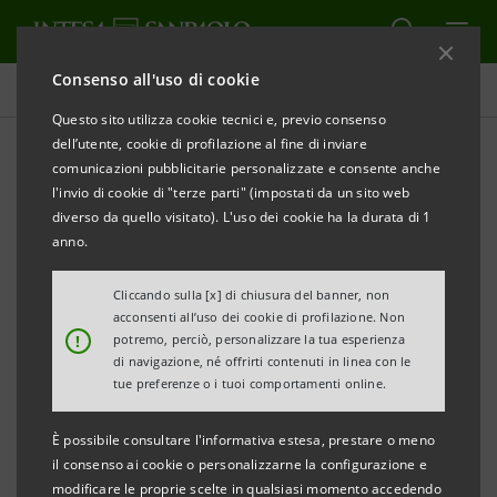
Consenso all'uso di cookie
Comunicati stampa
Questo sito utilizza cookie tecnici e, previo consenso
dell’utente, cookie di profilazione al fine di inviare
STAMPA
AGGIORNA
comunicazioni pubblicitarie personalizzate e consente anche
INTESA SANPAOLO RACCOGLIE 750 MILIONI DI
l'invio di cookie di "terze parti" (impostati da un sito web
EURO SUI MERCATI INTERNAZIONALI CON
diverso da quello visitato). L'uso dei cookie ha la durata di 1
L’EMISSIONE DI
ADDITIONAL TIER 1
anno.
Questa operazione completa l’emissione di € 4
Cliccando sulla [x] di chiusura del banner, non
acconsenti all’uso dei cookie di profilazione. Non
miliardi di
Additional Tier 1
prevista nel Piano di
!
potremo, perciò, personalizzare la tua esperienza
Impresa 2014-2017
di navigazione, né offrirti contenuti in linea con le
tue preferenze o i tuoi comportamenti online.
Torino, Milano, 9 maggio 2017
– Intesa Sanpaolo ha
È possibile consultare l'informativa estesa, prestare o meno
lanciato uno strumento di capitale aggiuntivo di
il consenso ai cookie o personalizzarne la configurazione e
classe 1 (
Additional Tier 1
) per €750 milioni destinato ai
modificare le proprie scelte in qualsiasi momento accedendo