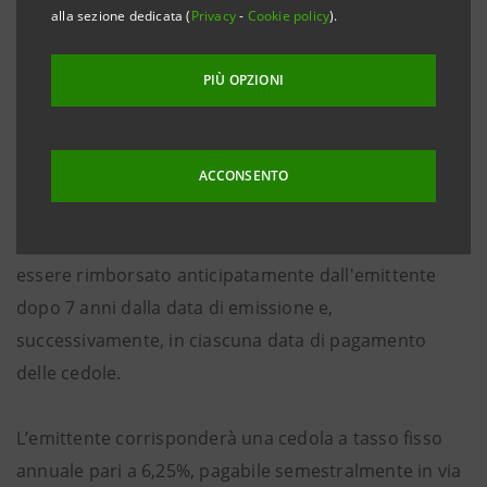
mercati internazionali.
alla sezione dedicata (
Privacy
-
Cookie policy
).
L’
Additional Tier 1
, emesso su base
stand alone
,
PIÙ OPZIONI
presenta caratteristiche in linea con la normativa
"CRD IV".
ACCONSENTO
L’
Additional Tier 1
è perpetuo (con una scadenza pari
alla durata statutaria di Intesa Sanpaolo) e può
essere rimborsato anticipatamente dall'emittente
dopo 7 anni dalla data di emissione e,
successivamente, in ciascuna data di pagamento
delle cedole.
L’emittente corrisponderà una cedola a tasso fisso
annuale pari a 6,25%, pagabile semestralmente in via