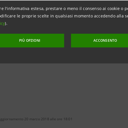
re l'informativa estesa, prestare o meno il consenso ai cookie o p
dificare le proprie scelte in qualsiasi momento accedendo alla s
icy
).
PIÙ OPZIONI
ACCONSENTO
aggiornamento 20 marzo 2018 alle ore 18:01