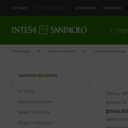
CHI SIAMO
INVESTOR RELATIONS
GOVERNANCE
NEWSROOM
L’ Im
Homepage
Investor relations
Comunicati stampa
INVESTOR RELATIONS
IR Policy
Torino, Mi
Andamento titolo
presso la
group.in
News Teleborsa
dell’ordin
Bilanci e Relazioni
del giorno