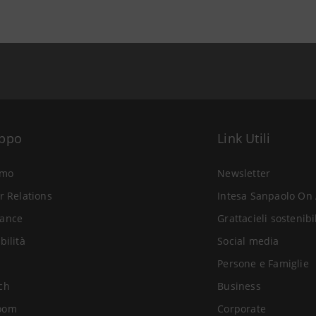
uppo
Link Utili
amo
Newsletter
r Relations
Intesa Sanpaolo On 
ance
Grattacieli sostenibi
bilità
Social media
Persone e Famiglie
ch
Business
oom
Corporate