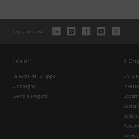
Seguici anche su
I Valori
Il Gr
La Forza del Gruppo
Chi Si
L' Impegno
Investo
Eventi e Progetti
Govern
Sosteni
Sociale
Resear
Newsr