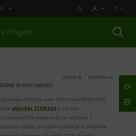
NOTIFICHE
IT
ZI
AREA UTENTE
 e Progetti
per chiudere
STAMPA
AGGIORNA
AZIONE DI DOCUMENTI
la giornata odierna sono state rese disponibili
zzato
eMarket STORAGE
e sul sito
e concernenti le materie di cui al punto 1
ionisti titolari di azioni ordinarie e all’ordine
cate per il giorno 27 aprile 2018 in unica