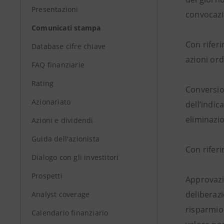
Presentazioni
convocazi
Comunicati stampa
Con riferi
Database cifre chiave
azioni ord
FAQ finanziarie
Rating
Conversion
Azionariato
dell’indic
eliminazio
Azioni e dividendi
Guida dell'azionista
Con riferi
Dialogo con gli investitori
Prospetti
Approvazio
deliberazi
Analyst coverage
risparmio 
Calendario finanziario