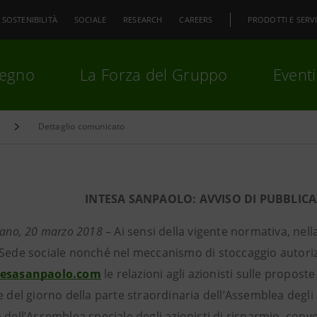
SOSTENIBILITÀ
SOCIALE
RESEARCH
CAREERS
PRODOTTI E SERVI
pegno
La Forza del Gruppo
Eventi
Dettaglio comunicato
premi
Invio
per cercare o
ESC
INTESA SANPAOLO: AVVISO DI PUBBLIC
lano,
20 marzo 2018
– Ai sensi della vigente normativa, nel
 Sede sociale nonché nel meccanismo di stoccaggio autori
tesasanpaolo.com
le relazioni agli azionisti sulle propost
e del giorno della parte straordinaria dell’Assemblea degli az
 dell’Assemblea speciale degli azionisti di risparmio, convo