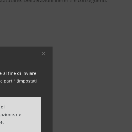
tatutarie. Deliberazioni inerenti e conseguenti.
 al fine di inviare
e parti" (impostati
 di
gazione, né
ne.