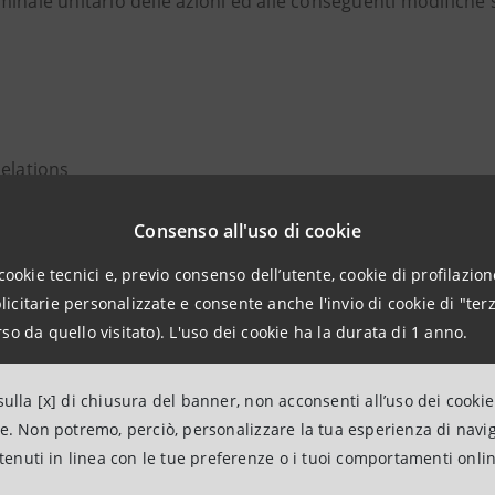
inale unitario delle azioni ed alle conseguenti modifiche s
Relations
943180
Consenso all'uso di cookie
.relations@intesasanpaolo.com
cookie tecnici e, previo consenso dell’utente, cookie di profilazione
ations
citarie personalizzate e consente anche l'invio di cookie di "terz
962326
so da quello visitato). L'uso dei cookie ha la durata di 1 anno.
intesasanpaolo.com
ulla [x] di chiusura del banner, non acconsenti all’uso dei cookie
ne. Non potremo, perciò, personalizzare la tua esperienza di navi
tesasanpaolo.com
ntenuti in linea con le tue preferenze o i tuoi comportamenti onli