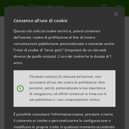
Consenso all'uso di cookie
Comunicati stampa
Questo sito utilizza cookie tecnici e, previo consenso
dell’utente, cookie di profilazione al fine di inviare
STAMPA
AGGIORNA
comunicazioni pubblicitarie personalizzate e consente anche
INTESA SANPAOLO:
AVVISO DI PUBBLICAZIONE DI
l'invio di cookie di "terze parti" (impostati da un sito web
DOCUMENTI
diverso da quello visitato). L'uso dei cookie ha la durata di 1
anno.
Torino, Milano, 2 maggio
2018
– Si comunica che, in
ottemperanza alla vigente normativa, sono stati resi
Cliccando sulla [x] di chiusura del banner, non
acconsenti all’uso dei cookie di profilazione. Non
disponibili in data odierna presso la Sede sociale
!
potremo, perciò, personalizzare la tua esperienza
nonché nel meccanismo di stoccaggio autorizzato
di navigazione, né offrirti contenuti in linea con le
tue preferenze o i tuoi comportamenti online.
eMarket STORAGE
e nel sito
group.intesasanpaolo.com
il rendiconto sintetico
È possibile consultare l'informativa estesa, prestare o meno
delle votazioni sui punti all’ordine del giorno
il consenso ai cookie o personalizzarne la configurazione e
modificare le proprie scelte in qualsiasi momento accedendo
dell’Assemblea degli azionisti titolari di azioni