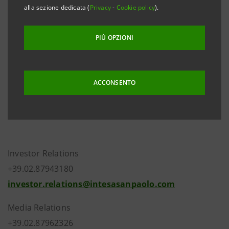
alla sezione dedicata (
Privacy
-
Cookie policy
).
ordinarie di Intesa Sanpaolo e il rendiconto sintetico
delle votazioni sull’unico punto all’ordine del giorno
PIÙ OPZIONI
dell’Assemblea speciale degli azionisti di risparmio di
Intesa Sanpaolo. Entrambe le Assemblee si sono
riunite il 27 aprile 2018.
ACCONSENTO
Investor Relations
+39.02.87943180
investor.relations@intesasanpaolo.com
Media Relations
+39.02.87962326