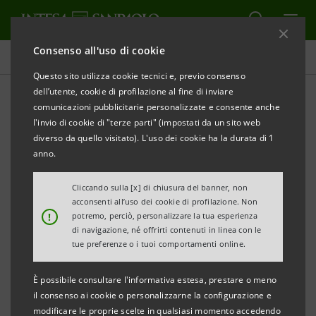
Consenso all'uso di cookie
Comunicati stampa
Questo sito utilizza cookie tecnici e, previo consenso
dell’utente, cookie di profilazione al fine di inviare
STAMPA
AGGIORNA
comunicazioni pubblicitarie personalizzate e consente anche
Avviso ai sensi dell’art. 84 del Regolamento
l'invio di cookie di "terze parti" (impostati da un sito web
Emittenti
diverso da quello visitato). L'uso dei cookie ha la durata di 1
anno.
(adottato dalla Consob con delibera n. 11971 del 14
maggio 1999 e successive modificazioni)
Cliccando sulla [x] di chiusura del banner, non
acconsenti all’uso dei cookie di profilazione. Non
!
potremo, perciò, personalizzare la tua esperienza
INTESA SANPAOLO: FUSIONE PER
di navigazione, né offrirti contenuti in linea con le
INCORPORAZIONE DI IMI INVESTIMENTI S.P.A. IN
tue preferenze o i tuoi comportamenti online.
INTESA SANPAOLO S.P.A.
È possibile consultare l'informativa estesa, prestare o meno
Torino, Milano, 30 luglio
2018
– Si rende noto che, in
il consenso ai cookie o personalizzarne la configurazione e
modificare le proprie scelte in qualsiasi momento accedendo