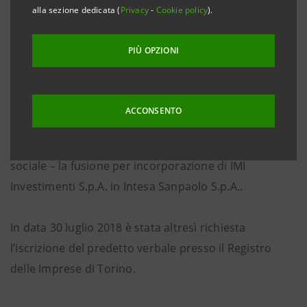
data 30 luglio 2018, è stato reso disponibile al
alla sezione dedicata (
Privacy
-
Cookie policy
).
pubblico presso la Sede sociale nonché nel
meccanismo di stoccaggio autorizzato
eMarket
PIÙ OPZIONI
STORAGE
e sul sito
group.intesasanpaolo.com
il
verbale del Consiglio di Amministrazione della
Società, tenutosi in data 24 luglio 2018, che ha
ACCONSENTO
approvato – ai sensi dell’art. 2505, comma 2, c.c. come
consentito dall’art. 18.2.2. lett. m) dello Statuto
sociale – la fusione per incorporazione di IMI
Investimenti S.p.A. in Intesa Sanpaolo S.p.A..
In data 30 luglio 2018 è stata altresì richiesta
l’iscrizione del predetto verbale presso il Registro
delle Imprese di Torino.