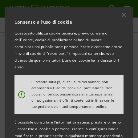
Consenso all'uso di cookie
Comunicati stampa
Questo sito utilizza cookie tecnici e, previo consenso
dell’utente, cookie di profilazione al fine di inviare
STAMPA
AGGIORNA
comunicazioni pubblicitarie personalizzate e consente anche
INTESA SANPAOLO:
2018 EU-WIDE TRANSPARENCY
l'invio di cookie di "terze parti" (impostati da un sito web
EXERCISE
diverso da quello visitato). L'uso dei cookie ha la durata di 1
anno.
Torino, Milano, 14 dicembre
2018
– Intesa Sanpaolo
prende atto degli annunci effettuati oggi dall’Autorità
Cliccando sulla [x] di chiusura del banner, non
acconsenti all’uso dei cookie di profilazione. Non
Bancaria Europea e dalla Banca Centrale Europea in
!
potremo, perciò, personalizzare la tua esperienza
merito alle informazioni del
2018 EU-wide Transparency
di navigazione, né offrirti contenuti in linea con le
tue preferenze o i tuoi comportamenti online.
Exercise
e all’adempimento della decisione del
Consiglio delle Autorità di Vigilanza dell’EBA.
È possibile consultare l'informativa estesa, prestare o meno
il consenso ai cookie o personalizzarne la configurazione e
Informazioni di background sul
2018 EU-wide
modificare le proprie scelte in qualsiasi momento accedendo