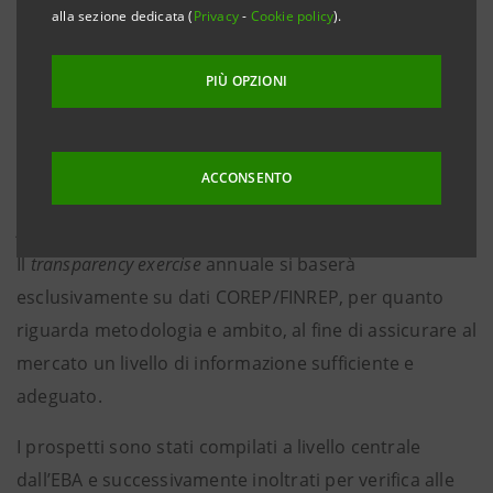
Transparency Exercise
alla sezione dedicata (
Privacy
-
Cookie policy
).
Negli incontri di febbraio e aprile 2018, il Consiglio
PIÙ OPZIONI
delle Autorità di Vigilanza dell’EBA ha approvato il
pacchetto informativo per il
2018 EU-wide Transparency Exercise
, che dal 2016 viene
ACCONSENTO
eseguito annualmente e pubblicato insieme al
Risk
Assessment Report
(
RAR
).
Il
transparency exercise
annuale si baserà
esclusivamente su dati COREP/FINREP, per quanto
riguarda metodologia e ambito, al fine di assicurare al
mercato un livello di informazione sufficiente e
adeguato.
I prospetti sono stati compilati a livello centrale
dall’EBA e successivamente inoltrati per verifica alle