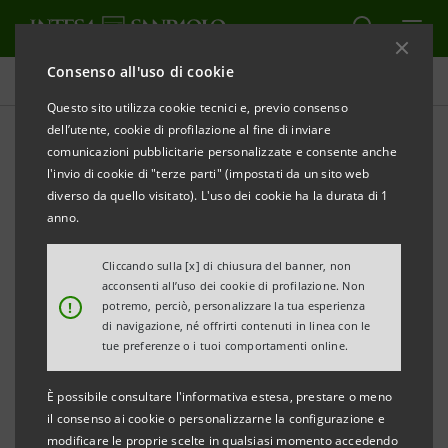
Consenso all'uso di cookie
Comunicati stampa
Questo sito utilizza cookie tecnici e, previo consenso
dell’utente, cookie di profilazione al fine di inviare
STAMPA
AGGIORNA
comunicazioni pubblicitarie personalizzate e consente anche
INTESA SANPAOLO: COPERTURA DELLO STOCK DI
l'invio di cookie di "terze parti" (impostati da un sito web
CREDITI DETERIORATI
diverso da quello visitato). L'uso dei cookie ha la durata di 1
anno.
Torino, Milano, 15 gennaio 2019
– In relazione a recenti
notizie di stampa concernenti comunicazioni inviate
Cliccando sulla [x] di chiusura del banner, non
acconsenti all’uso dei cookie di profilazione. Non
dalla BCE alle banche vigilate in merito al progressivo
!
potremo, perciò, personalizzare la tua esperienza
raggiungimento nei prossimi anni di un grado di
di navigazione, né offrirti contenuti in linea con le
tue preferenze o i tuoi comportamenti online.
copertura dello stock di crediti deteriorati in linea con
quello indicato per i flussi nell’Addendum alle Linee
È possibile consultare l'informativa estesa, prestare o meno
Guida della BCE sui crediti deteriorati a decorrere dal
il consenso ai cookie o personalizzarne la configurazione e
modificare le proprie scelte in qualsiasi momento accedendo
1° aprile 2018, Intesa Sanpaolo non ravvisa impatti