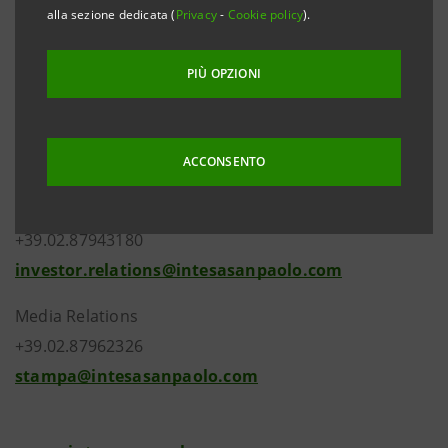
alla sezione dedicata (
Privacy
-
Cookie policy
).
significativi per quanto riguarda gli obiettivi e le
previsioni di natura economica e patrimoniale già resi
PIÙ OPZIONI
noti al mercato per l’esercizio 2018 e per il Piano di
Impresa 2018-2021.
ACCONSENTO
Investor Relations
+39.02.87943180
investor.relations@intesasanpaolo.com
Media Relations
+39.02.87962326
stampa@intesasanpaolo.com