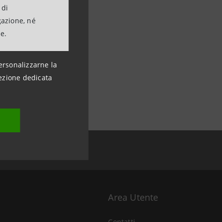
 di
gazione, né
ne.
ersonalizzarne la
ezione dedicata
Area Utente
Contatti