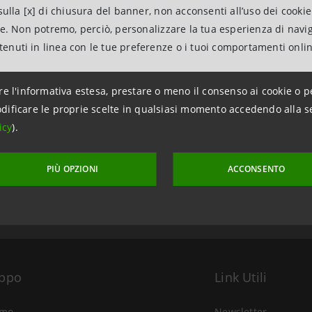
ulla [x] di chiusura del banner, non acconsenti all’uso dei cookie
ne. Non potremo, perciò, personalizzare la tua esperienza di navi
ntenuti in linea con le tue preferenze o i tuoi comportamenti onli
re l'informativa estesa, prestare o meno il consenso ai cookie o p
dificare le proprie scelte in qualsiasi momento accedendo alla s
aggiornamento 26 marzo 2020 alle ore 09:02
icy
).
PIÙ OPZIONI
ACCONSENTO
uppo
Link Utili
amo
Newsletter