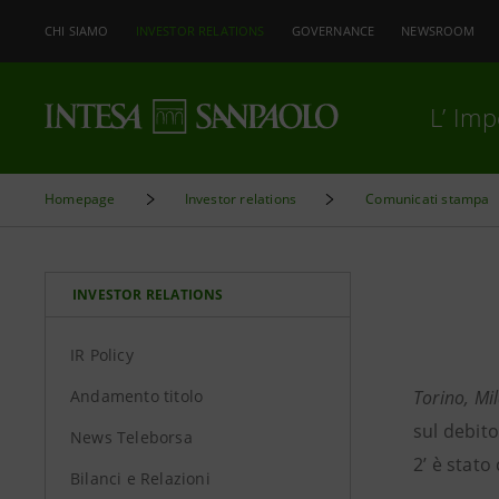
CHI SIAMO
INVESTOR RELATIONS
GOVERNANCE
NEWSROOM
L’ Im
Homepage
Investor relations
Comunicati stampa
INVESTOR RELATIONS
IR Policy
Andamento titolo
Torino, Mi
sul debit
News Teleborsa
2’ è stat
Bilanci e Relazioni