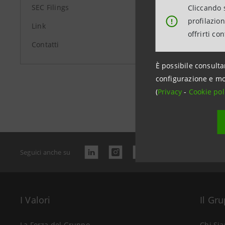
SEC Filings
Cliccando s
profilazio
!
Link
offrirti co
Contatti
È possibile consulta
configurazione e mo
Data ultimo 
(
Privacy
-
Cookie pol
Seguici anche su
I Valori
Il Gr
La Forza del Gruppo
Chi Si