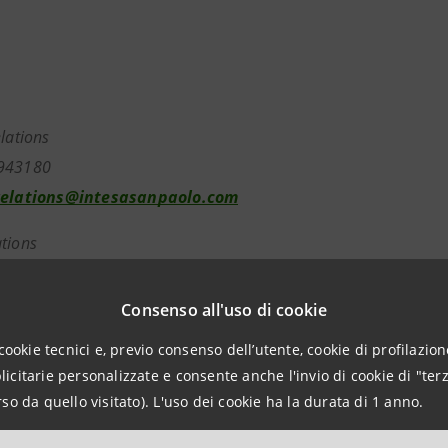
elations
943180
relations@intesasanpaolo.com
tions
962326
ntesasanpaolo.com
Consenso all'uso di cookie
cookie tecnici e, previo consenso dell’utente, cookie di profilazione
citarie personalizzate e consente anche l'invio di cookie di "terz
tesasanpaolo.com
so da quello visitato). L'uso dei cookie ha la durata di 1 anno.