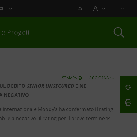
NOTIFICHE
IT
ZI
AREA UTENTE
 e Progetti
per chiudere
STAMPA
AGGIORNA
SUL DEBITO
SENIOR UNSECURED
E NE
 A NEGATIVO
a internazionale Moody’s ha confermato il rating
bile a negativo. Il rating per il breve termine ‘P-