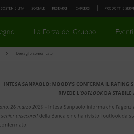
SOSTENIBILITÀ
SOCIALE
RESEARCH
CAREERS
PRODOTTI E SERVI
pegno
La Forza del Gruppo
Eventi
Dettaglio comunicato
premi
Invio
per cercare o
ESC
INTESA SANPAOLO: MOODY’S CONFERMA IL RATING 
RIVEDE L’
OUTLOOK
DA STABILE
lano, 26 marzo 2020 –
Intesa Sanpaolo informa che l’agenzi
o
senior unsecured
della Banca e ne ha rivisto l’outlook da sta
o confermato.