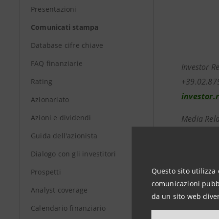
Presentazioni
Comunicati stampa
Database cifre chiave
FAQ finanziarie
Investor R
+39.02.87
Rating
investor.
Azionariato
Azioni e dividendi
Media Rela
+39.02.87
Guida dell'azionista
stampa@i
Dialogo con gli investitori
Questo sito utilizza 
Prospetti
comunicazioni pubbli
group.in
Analyst coverage
da un sito web diver
Calendario finanziario