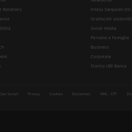
r Relations
Intesa Sanpaolo On 
ance
Grattacieli sostenibi
bilità
Social media
Persone e Famiglie
ch
Business
oom
Corporate
s
Storico UBI Banca
Dati Sociali
Privacy
Cookies
Disclaimer
AML - CFT
Dic