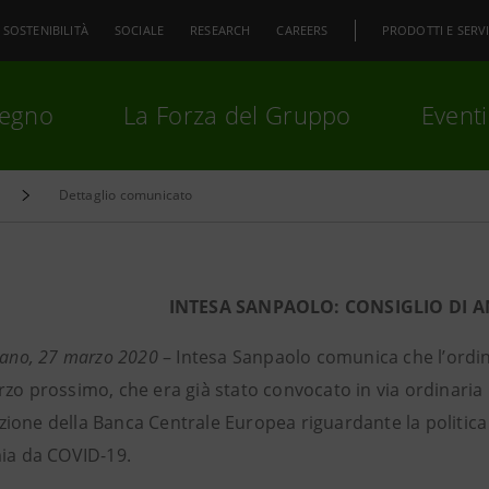
SOSTENIBILITÀ
SOCIALE
RESEARCH
CAREERS
PRODOTTI E SERVI
pegno
La Forza del Gruppo
Eventi
Dettaglio comunicato
premi
Invio
per cercare o
ESC
INTESA SANPAOLO: CONSIGLIO DI 
ilano, 27 marzo 2020
– Intesa Sanpaolo comunica che l’ordin
zo prossimo, che era già stato convocato in via ordinaria n
ione della Banca Centrale Europea riguardante la politica
mia da COVID-19.