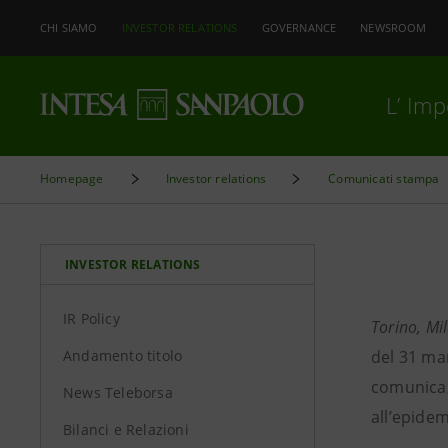
CHI SIAMO
INVESTOR RELATIONS
GOVERNANCE
NEWSROOM
L’ Im
Homepage
Investor relations
Comunicati stampa
INVESTOR RELATIONS
IR Policy
Torino, M
Andamento titolo
del 31 mar
comunicaz
News Teleborsa
all’epide
Bilanci e Relazioni