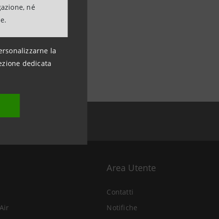
gazione, né
ne.
ersonalizzarne la
ezione dedicata
Area Utente
Contatti
Air
Notifiche