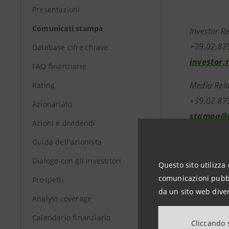
Presentazioni
Comunicati stampa
Investor R
+39.02.87
Database cifre chiave
investor.
FAQ finanziarie
Media Rela
Rating
+39.02.87
Azionariato
stampa@i
Azioni e dividendi
Guida dell'azionista
group.in
Dialogo con gli investitori
Questo sito utilizza 
comunicazioni pubbli
Prospetti
da un sito web diver
Analyst coverage
Calendario finanziario
Cliccando s