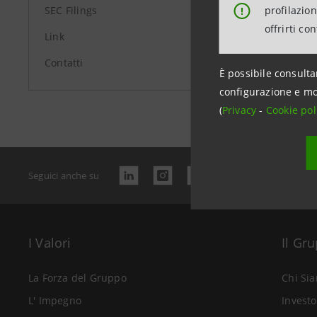
profilazio
SEC Filings
!
offrirti co
Link
Contatti
È possibile consulta
Data ultimo 
configurazione e mo
(
Privacy
-
Cookie pol
Seguici anche su
I Valori
Il Gr
La Forza del Gruppo
Chi Si
L' Impegno
Investo