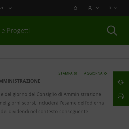
NOTIFICHE
IT
ZI
AREA UTENTE
 e Progetti
per chiudere
STAMPA
AGGIORNA
AMMINISTRAZIONE
e del giorno del Consiglio di Amministrazione
ei giorni scorsi, includerà l’esame dell’odierna
 dei dividendi nel contesto conseguente