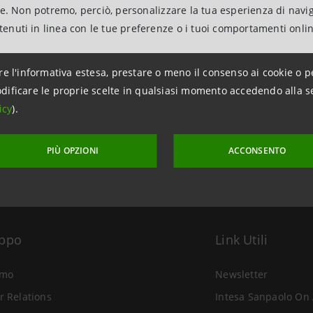
ne. Non potremo, perciò, personalizzare la tua esperienza di navi
ntenuti in linea con le tue preferenze o i tuoi comportamenti onli
re l'informativa estesa, prestare o meno il consenso ai cookie o p
aggiornamento 27 marzo 2020 alle ore 20:33
dificare le proprie scelte in qualsiasi momento accedendo alla s
icy
).
PIÙ OPZIONI
ACCONSENTO
uppo
Link Utili
amo
Newsletter
r Relations
Intesa Sanpaolo On 