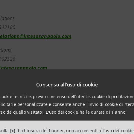
elations
943180
relations@intesasanpaolo.com
tions
962326
ntesasanpaolo.com
Consenso all'uso di cookie
tesasanpaolo.com
cookie tecnici e, previo consenso dell’utente, cookie di profilazione
citarie personalizzate e consente anche l'invio di cookie di "terz
so da quello visitato). L'uso dei cookie ha la durata di 1 anno.
ulla [x] di chiusura del banner, non acconsenti all’uso dei cookie