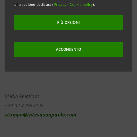
alla sezione dedicata (
Privacy
-
Cookie policy
).
giorno dell’Assemblea degli azionisti convocata per il
giorno 27 aprile 2020 in unica convocazione.
PIÙ OPZIONI
Investor Relations
ACCONSENTO
+39.02.87943180
investor.relations@intesasanpaolo.com
Media Relations
+39.02.87962326
stampa@intesasanpaolo.com