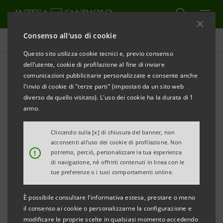
Consenso all'uso di cookie
Comunicati stampa
Questo sito utilizza cookie tecnici e, previo consenso
dell’utente, cookie di profilazione al fine di inviare
STAMPA
AGGIORNA
comunicazioni pubblicitarie personalizzate e consente anche
INTESA SANPAOLO: AVVISO DI PUBBLICAZIONE DI
l'invio di cookie di "terze parti" (impostati da un sito web
DOCUMENTI
diverso da quello visitato). L'uso dei cookie ha la durata di 1
anno.
Torino, Milano, 2 aprile 2020
– A seguito del Consiglio di
Amministrazione di Intesa Sanpaolo riunitosi in data
Cliccando sulla [x] di chiusura del banner, non
acconsenti all’uso dei cookie di profilazione. Non
31 marzo 2020, nella giornata odierna è stato reso
!
potremo, perciò, personalizzare la tua esperienza
disponibile, ai sensi della vigente normativa, presso la
di navigazione, né offrirti contenuti in linea con le
tue preferenze o i tuoi comportamenti online.
Sede sociale nonché nel meccanismo di stoccaggio
autorizzato
eMarket STORAGE
e sul sito
È possibile consultare l'informativa estesa, prestare o meno
group.intesasanpaolo.com
un aggiornamento della
il consenso ai cookie o personalizzarne la configurazione e
modificare le proprie scelte in qualsiasi momento accedendo
documentazione inerente alle materie all’ordine del