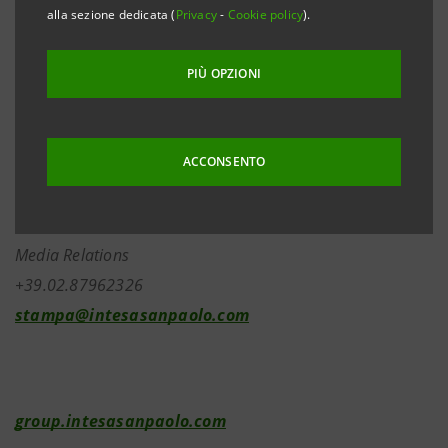
alla sezione dedicata (
Privacy
-
Cookie policy
).
27 aprile 2020 in unica convocazione.
PIÙ OPZIONI
Investor Relations
+39.02.87943180
ACCONSENTO
investor.relations@intesasanpaolo.com
Media Relations
+39.02.87962326
stampa@intesasanpaolo.com
group.intesasanpaolo.com