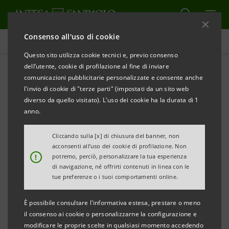
Consenso all'uso di cookie
Comunicati stampa
Questo sito utilizza cookie tecnici e, previo consenso
dell’utente, cookie di profilazione al fine di inviare
STAMPA
AGGIORNA
comunicazioni pubblicitarie personalizzate e consente anche
l'invio di cookie di "terze parti" (impostati da un sito web
ATTENZIONE
: QUESTA
WARNING
: THIS
diverso da quello visitato). L'uso dei cookie ha la durata di 1
SEZIONE DEL SITO WEB
SECTION OF THE
anno.
CONTIENE
WEBSITE CONTAINS
Cliccando sulla [x] di chiusura del banner, non
COMUNICAZIONI,
ANNOUNCEMENTS,
acconsenti all’uso dei cookie di profilazione. Non
DOCUMENTI E
DOCUMENTS AND
!
potremo, perciò, personalizzare la tua esperienza
di navigazione, né offrirti contenuti in linea con le
INFORMAZIONI
INFORMATION
tue preferenze o i tuoi comportamenti online.
(COMPLESSIVAMENTE, LE
(TOGETHER, THE
“INFORMAZIONI”), L’
“INFORMATION”),
È possibile consultare l'informativa estesa, prestare o meno
ACCESSO ALLE QUALI
ACCESS TO WHICH
il consenso ai cookie o personalizzarne la configurazione e
modificare le proprie scelte in qualsiasi momento accedendo