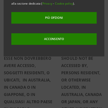
PUO’ ESSERE OGGETTO DI
MAY BE RESTRICTED
alla sezione dedicata (
Privacy
-
Cookie policy
).
RESTRIZIONI SECONDO LE
UNDER THE
LEGGI IN MATERIA DI
SECURITIES LAWS OF
PIÙ OPZIONI
MERCATI FINANZIARI IN
CERTAIN
CERTI PAESI
.
IN
JURISDICTIONS. IN
PARTICOLARE, LE
PARTICULAR, THE
ACCONSENTO
INFORMAZIONI NON
INFORMATION IS NOT
SONO DESTINATE A, E AD
DIRECTED AT, AND
ESSE NON DOVREBBERO
SHOULD NOT BE
AVERE ACCESSO,
ACCESSED BY,
SOGGETTI RESIDENTI, O
PERSONS RESIDENT,
UBICATI, IN AUSTRALIA,
OR OTHERWISE
IN CANADA O IN
LOCATED, IN
GIAPPONE, O IN
AUSTRALIA, CANADA
QUALSIASI ALTRO PAESE
OR JAPAN, OR ANY