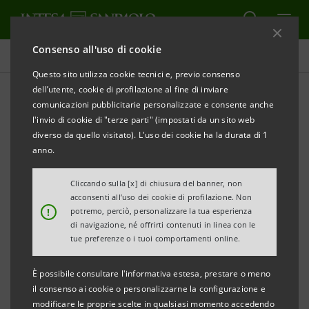
Consenso all'uso di cookie
Comunicati stampa
Questo sito utilizza cookie tecnici e, previo consenso
dell’utente, cookie di profilazione al fine di inviare
STAMPA
AGGIORNA
comunicazioni pubblicitarie personalizzate e consente anche
INTESA SANPAOLO: CALENDARIO FINANZIARIO
l'invio di cookie di "terze parti" (impostati da un sito web
2021
diverso da quello visitato). L'uso dei cookie ha la durata di 1
anno.
Torino, Milano, 7 gennaio 2021
– Intesa Sanpaolo
comunica il seguente calendario finanziario per
Cliccando sulla [x] di chiusura del banner, non
acconsenti all’uso dei cookie di profilazione. Non
l’esercizio 2021, le cui date sono soggette a possibili
!
potremo, perciò, personalizzare la tua esperienza
cambiamenti:
di navigazione, né offrirti contenuti in linea con le
tue preferenze o i tuoi comportamenti online.
È possibile consultare l'informativa estesa, prestare o meno
il consenso ai cookie o personalizzarne la configurazione e
5 febbraio
Consiglio di Amministrazione:
modificare le proprie scelte in qualsiasi momento accedendo