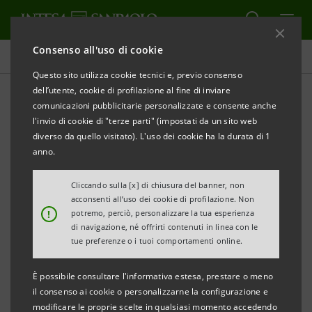
Consenso all'uso di cookie
Comunicati stampa
Questo sito utilizza cookie tecnici e, previo consenso
dell’utente, cookie di profilazione al fine di inviare
STAMPA
AGGIORNA
comunicazioni pubblicitarie personalizzate e consente anche
INTESA SANPAOLO: VARIAZIONE CALENDARIO
l'invio di cookie di "terze parti" (impostati da un sito web
FINANZIARIO 2021
diverso da quello visitato). L'uso dei cookie ha la durata di 1
anno.
Torino, Milano, 4 agosto 2021
– Intesa Sanpaolo
comunica la variazione del calendario finanziario 2021
Cliccando sulla [x] di chiusura del banner, non
acconsenti all’uso dei cookie di profilazione. Non
in relazione all’odierno comunicato stampa emesso
!
potremo, perciò, personalizzare la tua esperienza
ad esito della riunione del Consiglio di
di navigazione, né offrirti contenuti in linea con le
tue preferenze o i tuoi comportamenti online.
Amministrazione e riguardante i risultati al 30 giugno
2021, in cui si prevede la convocazione dell’Assemblea
È possibile consultare l'informativa estesa, prestare o meno
Ordinaria in merito alla distribuzione di parte della
il consenso ai cookie o personalizzarne la configurazione e
modificare le proprie scelte in qualsiasi momento accedendo
Riserva straordinaria e la deliberazione del Consiglio