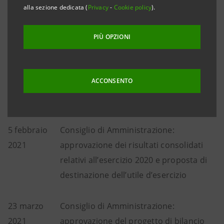
alla sezione dedicata (
Privacy
-
Cookie policy
).
di Amministrazione in merito alla distribuzione di un
acconto dividendi.
PIÙ OPZIONI
Si riporta di seguito il calendario finanziario per
l’esercizio 2021 aggiornato, che recepirà
tempestivamente gli ulteriori aggiornamenti.
ACCONSENTO
5 febbraio
Consiglio di Amministrazione:
2021
approvazione dei risultati consolidati
relativi all’esercizio 2020 e proposta di
destinazione dell’utile d’esercizio
23 marzo
Consiglio di Amministrazione:
2021
approvazione del progetto di bilancio