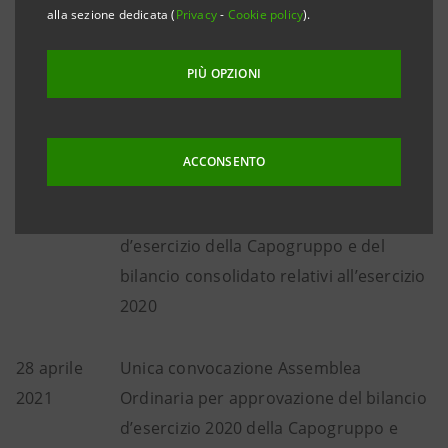
alla sezione dedicata (
Privacy
-
Cookie policy
).
5 febbraio
Consiglio di Amministrazione:
2021
approvazione dei risultati consolidati
PIÙ OPZIONI
relativi all’esercizio 2020 e proposta di
destinazione dell’utile d’esercizio
ACCONSENTO
23 marzo
Consiglio di Amministrazione:
2021
approvazione del progetto di bilancio
d’esercizio della Capogruppo e del
bilancio consolidato relativi all’esercizio
2020
28 aprile
Unica convocazione Assemblea
2021
Ordinaria per approvazione del bilancio
d’esercizio 2020 della Capogruppo e