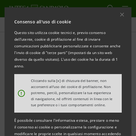
Consenso all'uso di cookie
Comunicati stampa
Questo sito utilizza cookie tecnici e, previo consenso
dell’utente, cookie di profilazione al fine di inviare
STAMPA
AGGIORNA
comunicazioni pubblicitarie personalizzate e consente anche
INTESA SANPAOLO: VARIAZIONE CALENDARIO
l'invio di cookie di "terze parti" (impostati da un sito web
FINANZIARIO 2021
diverso da quello visitato). L'uso dei cookie ha la durata di 1
anno.
Torino, Milano, 13 settembre 2021
– Intesa Sanpaolo
comunica la variazione del calendario finanziario 2021
Cliccando sulla [x] di chiusura del banner, non
acconsenti all’uso dei cookie di profilazione. Non
in relazione all’odierno avviso di convocazione
!
potremo, perciò, personalizzare la tua esperienza
dell’Assemblea Ordinaria per il prossimo 14 ottobre.
di navigazione, né offrirti contenuti in linea con le
tue preferenze o i tuoi comportamenti online.
Si riporta di seguito il calendario finanziario per
È possibile consultare l'informativa estesa, prestare o meno
l’esercizio 2021 aggiornato, che recepirà
il consenso ai cookie o personalizzarne la configurazione e
tempestivamente gli ulteriori aggiornamenti.
modificare le proprie scelte in qualsiasi momento accedendo