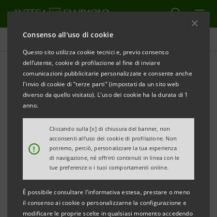
Consenso all'uso di cookie
Comunicati stampa
Questo sito utilizza cookie tecnici e, previo consenso
dell’utente, cookie di profilazione al fine di inviare
STAMPA
AGGIORNA
comunicazioni pubblicitarie personalizzate e consente anche
INTESA SANPAOLO: AVVISO DI PUBBLICAZIONE DI
l'invio di cookie di "terze parti" (impostati da un sito web
DOCUMENTI
diverso da quello visitato). L'uso dei cookie ha la durata di 1
anno.
Torino, Milano, 22 giugno 2022 –
Si comunica che, in
ottemperanza alla vigente normativa, è stato reso
Cliccando sulla [x] di chiusura del banner, non
acconsenti all’uso dei cookie di profilazione. Non
disponibile in data odierna presso la Sede sociale
!
potremo, perciò, personalizzare la tua esperienza
nonché nel meccanismo di stoccaggio autorizzato
di navigazione, né offrirti contenuti in linea con le
tue preferenze o i tuoi comportamenti online.
eMarket STORAGE
e nel sito
group.intesasanpaolo.com
il verbale relativo alla
È possibile consultare l'informativa estesa, prestare o meno
delibera del Consiglio di Amministrazione, tenutosi il
il consenso ai cookie o personalizzarne la configurazione e
modificare le proprie scelte in qualsiasi momento accedendo
21 giugno scorso, riguardante gli aumenti di capitale