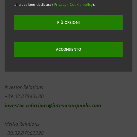
alla sezione dedicata (
Privacy
-
Cookie policy
).
funzionali all’attuazione del Piano di Incentivazione a
Lungo Termine LECOIP 3.0 2022-2025 basato su
PIÙ OPZIONI
strumenti finanziari, in esecuzione della delega
conferita dall’Assemblea Straordinaria del 29 aprile
scorso.
ACCONSENTO
Investor Relations
+39.02.87943180
investor.relations@intesasanpaolo.com
Media Relations
+39.02.87962326