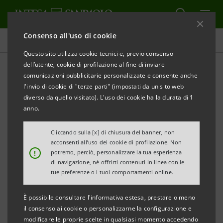
Consenso all'uso di cookie
Comunicati stampa
Questo sito utilizza cookie tecnici e, previo consenso
dell’utente, cookie di profilazione al fine di inviare
STAMPA
AGGIORNA
comunicazioni pubblicitarie personalizzate e consente anche
INTESA SANPAOLO: AVVISO DI PUBBLICAZIONE DI
l'invio di cookie di "terze parti" (impostati da un sito web
DOCUMENTI
diverso da quello visitato). L'uso dei cookie ha la durata di 1
anno.
Torino, Milano, 28 giugno 2022 –
Si comunica che, in
ottemperanza alla vigente normativa, sono stati resi
Cliccando sulla [x] di chiusura del banner, non
acconsenti all’uso dei cookie di profilazione. Non
disponibili in data odierna presso la Sede sociale
!
potremo, perciò, personalizzare la tua esperienza
nonché nel meccanismo di stoccaggio autorizzato
di navigazione, né offrirti contenuti in linea con le
tue preferenze o i tuoi comportamenti online.
eMarket STORAGE
e nel sito
group.intesasanpaolo.com
i documenti sotto
È possibile consultare l'informativa estesa, prestare o meno
elencati relativi alle fusioni per incorporazione di
il consenso ai cookie o personalizzarne la configurazione e
modificare le proprie scelte in qualsiasi momento accedendo
Intesa Sanpaolo Agents4You S.p.A. e Intesa Sanpaolo