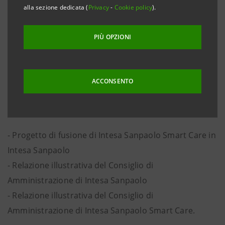
alla sezione dedicata (
Privacy
-
Cookie policy
).
Smart Care S.r.l. in Intesa Sanpaolo S.p.A.:
- Progetto di fusione di Intesa Sanpaolo Agents4You
PIÙ OPZIONI
in Intesa Sanpaolo
- Relazione illustrativa del Consiglio di
Amministrazione di Intesa Sanpaolo
ACCONSENTO
- Relazione illustrativa del Consiglio di
Amministrazione di Intesa Sanpaolo Agents4You
- Progetto di fusione di Intesa Sanpaolo Smart Care in
Intesa Sanpaolo
- Relazione illustrativa del Consiglio di
Amministrazione di Intesa Sanpaolo
- Relazione illustrativa del Consiglio di
Amministrazione di Intesa Sanpaolo Smart Care.