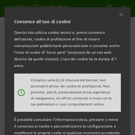
Consenso all'uso di cookie
Comunicati stampa
Questo sito utilizza cookie tecnici e, previo consenso
dell’utente, cookie di profilazione al fine di inviare
STAMPA
AGGIORNA
comunicazioni pubblicitarie personalizzate e consente anche
INTESA SANPAOLO: AVVISO DI PUBBLICAZIONE DI
l'invio di cookie di "terze parti" (impostati da un sito web
DOCUMENTI
diverso da quello visitato). L'uso dei cookie ha la durata di 1
anno.
Torino, Milano, 4 luglio 2022 –
Si comunica che, in
ottemperanza alla vigente normativa, è stato reso
Cliccando sulla [x] di chiusura del banner, non
acconsenti all’uso dei cookie di profilazione. Non
disponibile in data odierna presso la Sede sociale di
!
potremo, perciò, personalizzare la tua esperienza
Intesa Sanpaolo nonché nel meccanismo di
di navigazione, né offrirti contenuti in linea con le
tue preferenze o i tuoi comportamenti online.
stoccaggio autorizzato
eMarket STORAGE
e nel sito
group.intesasanpaolo.com
lo Statuto sociale iscritto
È possibile consultare l'informativa estesa, prestare o meno
in data 1° luglio 2022 presso il Registro delle Imprese
il consenso ai cookie o personalizzarne la configurazione e
modificare le proprie scelte in qualsiasi momento accedendo
di Torino a seguito della modifica approvata