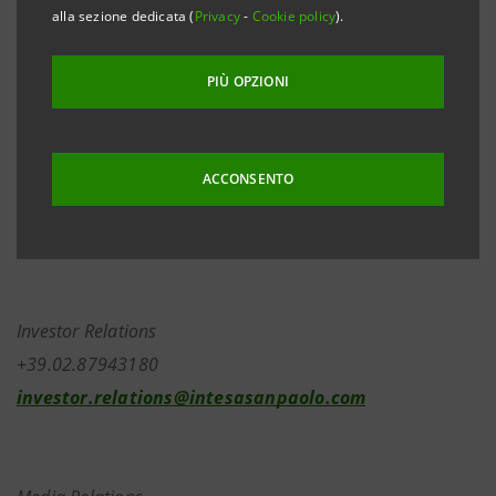
alla sezione dedicata (
Privacy
-
Cookie policy
).
dall’Assemblea Straordinaria, tenutasi il 29 aprile
2022, riguardante l’annullamento di azioni proprie,
PIÙ OPZIONI
essendo stati rilasciati dalla Banca Centrale Europea i
provvedimenti autorizzativi necessari per dar corso al
procedimento di iscrizione nel registro delle imprese
ACCONSENTO
e per potere procedere con l’acquisto di azioni
proprie connesso all’annullamento.
Investor Relations
+39.02.87943180
investor.relations@intesasanpaolo.com