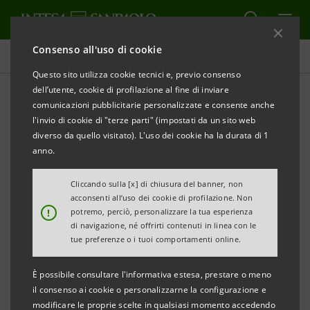
Consenso all'uso di cookie
Comunicati stampa
Questo sito utilizza cookie tecnici e, previo consenso
dell’utente, cookie di profilazione al fine di inviare
STAMPA
AGGIORNA
comunicazioni pubblicitarie personalizzate e consente anche
Avviso ai sensi dell’art. 84 del Regolamento
l'invio di cookie di "terze parti" (impostati da un sito web
Emittenti
diverso da quello visitato). L'uso dei cookie ha la durata di 1
(adottato dalla Consob con delibera n. 11971 del 14
anno.
maggio 1999 e successive modificazioni)
Cliccando sulla [x] di chiusura del banner, non
acconsenti all’uso dei cookie di profilazione. Non
INTESA SANPAOLO: FUSIONE PER
!
potremo, perciò, personalizzare la tua esperienza
INCORPORAZIONE DI INTESA SANPAOLO
di navigazione, né offrirti contenuti in linea con le
tue preferenze o i tuoi comportamenti online.
AGENTS4YOU S.P.A.
IN INTESA SANPAOLO S.P.A.
È possibile consultare l'informativa estesa, prestare o meno
il consenso ai cookie o personalizzarne la configurazione e
Torino, Milano, 19 settembre 2022 –
Si rende noto che
modificare le proprie scelte in qualsiasi momento accedendo