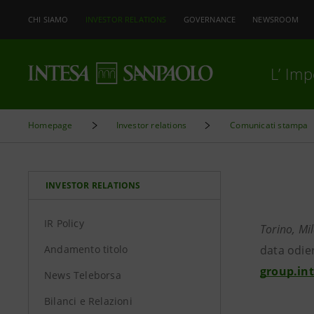
CHI SIAMO
INVESTOR RELATIONS
GOVERNANCE
NEWSROOM
L’ Im
Homepage
Investor relations
Comunicati stampa
INVESTOR RELATIONS
IR Policy
Torino, Mi
Andamento titolo
data odie
group.in
News Teleborsa
Bilanci e Relazioni