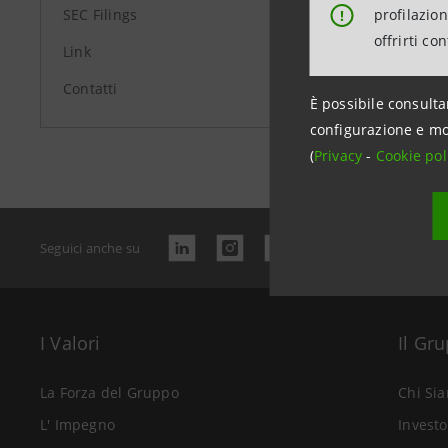
profilazio
SEC Filings
!
offrirti co
Link
Contatti
È possibile consulta
Data ultimo 
configurazione e mo
(
Privacy
-
Cookie pol
Seguici anche su
I Valori
Il Gr
La Forza del Gruppo
Chi Si
L' Impegno
Investo