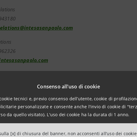
elations
943180
relations@intesasanpaolo.com
tions
962326
ntesasanpaolo.com
tesasanpaolo.com
Consenso all'uso di cookie
cookie tecnici e, previo consenso dell’utente, cookie di profilazione
citarie personalizzate e consente anche l'invio di cookie di "terz
so da quello visitato). L'uso dei cookie ha la durata di 1 anno.
ulla [x] di chiusura del banner, non acconsenti all’uso dei cookie