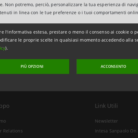
ne. Non potremo, perciò, personalizzare la tua esperienza di navi
ntenuti in linea con le tue preferenze o i tuoi comportamenti onli
re l'informativa estesa, prestare o meno il consenso ai cookie o p
aggiornamento 26 maggio 2023 alle ore 10:59
dificare le proprie scelte in qualsiasi momento accedendo alla s
icy
).
PIÙ OPZIONI
ACCONSENTO
uppo
Link Utili
amo
Newsletter
r Relations
Intesa Sanpaolo On 