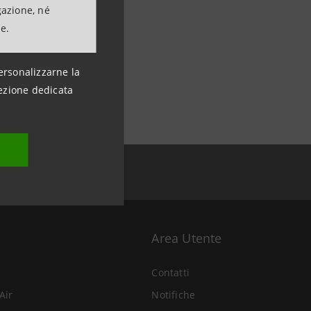
gazione, né
ne.
ersonalizzarne la
ezione dedicata
Area Utente
Contatti
Air
Notifiche