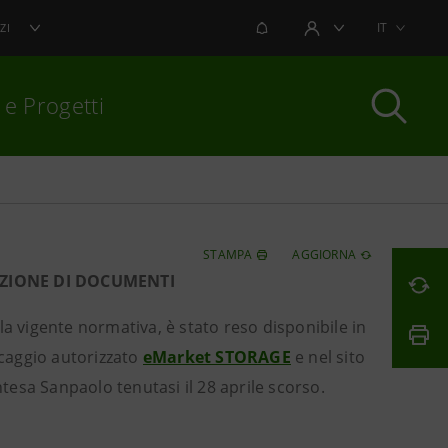
NOTIFICHE
IT
ZI
AREA UTENTE
 e Progetti
per chiudere
STAMPA
AGGIORNA
AZIONE DI DOCUMENTI
a vigente normativa, è stato reso disponibile in
caggio autorizzato
eMarket STORAGE
e nel sito
ntesa Sanpaolo tenutasi il 28 aprile scorso.