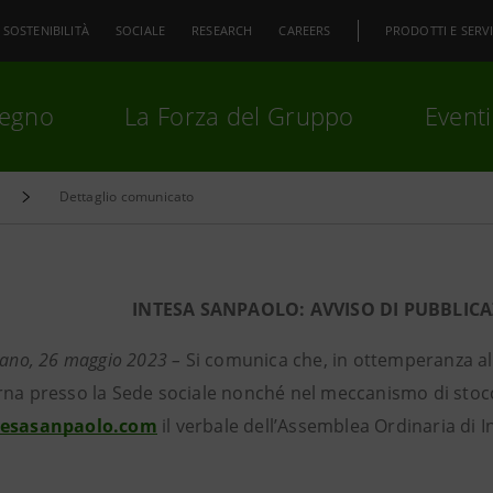
SOSTENIBILITÀ
SOCIALE
RESEARCH
CAREERS
PRODOTTI E SERVI
pegno
La Forza del Gruppo
Eventi
Dettaglio comunicato
premi
Invio
per cercare o
ESC
INTESA SANPAOLO: AVVISO DI PUBBLIC
lano, 26 maggio 2023 –
Si comunica che, in ottemperanza all
rna presso la Sede sociale nonché nel meccanismo di stoc
tesasanpaolo.com
il verbale dell’Assemblea Ordinaria di I