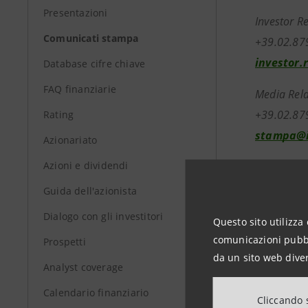
Presentazioni
Investor R
Comunicati stampa
+39.02.87
investor.
Database cifre chiave
FAQ finanziarie
Media Rela
+39.02.87
Rating
stampa@i
Azionariato
Azioni e dividendi
group.in
Guida dell'azionista
Dialogo con gli investitori
Questo sito utilizza 
comunicazioni pubbli
Prospetti
da un sito web diver
Analyst coverage
Calendario finanziario
Cliccando s