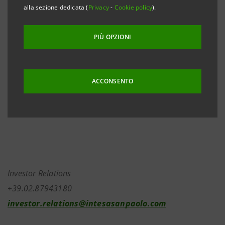
alla sezione dedicata (
Privacy
-
Cookie policy
).
dall’Assemblea Straordinaria, tenutasi il 24 aprile
2024, riguardante l’annullamento di azioni proprie,
PIÙ OPZIONI
essendo stati rilasciati dalla Banca Centrale Europea i
provvedimenti autorizzativi necessari per dar corso al
procedimento di iscrizione nel registro delle imprese
ACCONSENTO
e per potere procedere con l’acquisto di azioni
proprie connesso all’annullamento.
Investor Relations
+39.02.87943180
investor.relations@intesasanpaolo.com