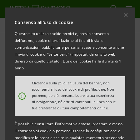
Consenso all'uso di cookie
Comunicati stampa
Questo sito utilizza cookie tecnici e, previo consenso
dell’utente, cookie di profilazione al fine di inviare
STAMPA
AGGIORNA
comunicazioni pubblicitarie personalizzate e consente anche
INTESA SANPAOLO: AVVISO DI PUBBLICAZIONE DI
l'invio di cookie di "terze parti" (impostati da un sito web
DOCUMENTI
diverso da quello visitato). L'uso dei cookie ha la durata di 1
anno.
Torino, Milano, 24 maggio 2024
– Si comunica che, in
ottemperanza alla vigente normativa, è stato reso
Cliccando sulla [x] di chiusura del banner, non
acconsenti all’uso dei cookie di profilazione. Non
disponibile in data odierna presso la Sede sociale di
!
potremo, perciò, personalizzare la tua esperienza
Intesa Sanpaolo nonché nel meccanismo di
di navigazione, né offrirti contenuti in linea con le
tue preferenze o i tuoi comportamenti online.
stoccaggio autorizzato
eMarket STORAGE
e nel sito
group.intesasanpaolo.com
lo Statuto sociale iscritto
È possibile consultare l'informativa estesa, prestare o meno
in data 24 maggio 2024 presso il Registro delle
il consenso ai cookie o personalizzarne la configurazione e
modificare le proprie scelte in qualsiasi momento accedendo
Imprese di Torino a seguito della modifica approvata