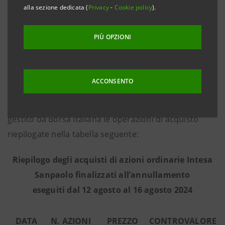
alla sezione dedicata (
Privacy
-
Cookie policy
).
Commissione dell’ 8 marzo 2016, che nel periodo dal
12 agosto al 16 agosto 2024 - in base alle informazioni
PIÙ OPZIONI
fornite dall’intermediario terzo Goldman Sachs
International, incaricato dell’esecuzione del
programma in piena indipendenza e senza alcun
ACCONSENTO
coinvolgimento del Gruppo Intesa Sanpaolo - ha
effettuato sul mercato regolamentato Euronext Milan
gestito da Borsa Italiana le operazioni di acquisto
riepilogate nella tabella seguente:
Riepilogo degli acquisti di azioni ordinarie Intesa
Sanpaolo finalizzati all’annullamento
eseguiti dal 12 agosto al 16 agosto 2024
DATA
N. AZIONI
PREZZO
CONTROVALORE