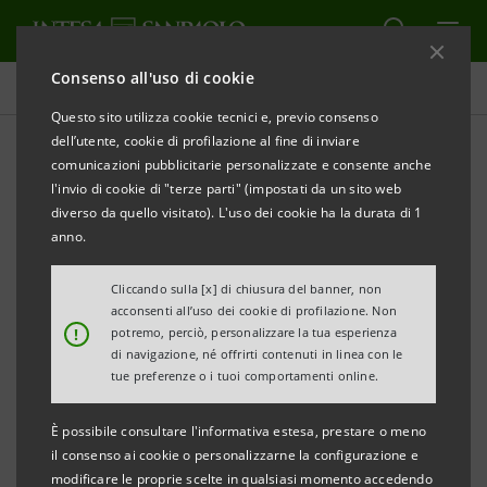
Consenso all'uso di cookie
Comunicati stampa
Questo sito utilizza cookie tecnici e, previo consenso
dell’utente, cookie di profilazione al fine di inviare
STAMPA
AGGIORNA
comunicazioni pubblicitarie personalizzate e consente anche
INTESA SANPAOLO: ESECUZIONE DEL PROGRAMMA
l'invio di cookie di "terze parti" (impostati da un sito web
DI ACQUISTO DI AZIONI PROPRIE FINALIZZATO
diverso da quello visitato). L'uso dei cookie ha la durata di 1
ALL’ANNULLAMENTO NEL PERIODO 12 AGOSTO - 16
anno.
AGOSTO 2024
Cliccando sulla [x] di chiusura del banner, non
acconsenti all’uso dei cookie di profilazione. Non
Torino, Milano, 19 agosto 2024
– Intesa Sanpaolo, in
!
potremo, perciò, personalizzare la tua esperienza
relazione all’esecuzione del programma di acquisto di
di navigazione, né offrirti contenuti in linea con le
tue preferenze o i tuoi comportamenti online.
azioni proprie finalizzato all’annullamento (
buyback
)
comunicato al mercato il 27 maggio 2024 e avviato il 3
È possibile consultare l'informativa estesa, prestare o meno
giugno 2024, informa, ai sensi dell’art. 2 del
il consenso ai cookie o personalizzarne la configurazione e
modificare le proprie scelte in qualsiasi momento accedendo
Regolamento Delegato UE 2016/1052 della