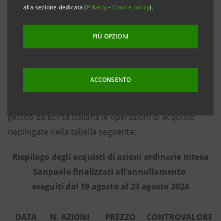
alla sezione dedicata (
Privacy
-
Cookie policy
).
Commissione dell’ 8 marzo 2016, che nel periodo dal
19 agosto al 23 agosto 2024 - in base alle informazioni
PIÙ OPZIONI
fornite dall’intermediario terzo Goldman Sachs
International, incaricato dell’esecuzione del
programma in piena indipendenza e senza alcun
ACCONSENTO
coinvolgimento del Gruppo Intesa Sanpaolo - ha
effettuato sul mercato regolamentato Euronext Milan
gestito da Borsa Italiana le operazioni di acquisto
riepilogate nella tabella seguente:
Riepilogo degli acquisti di azioni ordinarie Intesa
Sanpaolo finalizzati all’annullamento
eseguiti dal 19 agosto al 23 agosto 2024
DATA
N. AZIONI
PREZZO
CONTROVALORE