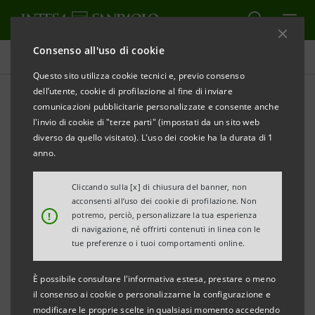
Consenso all'uso di cookie
Comunicati stampa
Questo sito utilizza cookie tecnici e, previo consenso
dell’utente, cookie di profilazione al fine di inviare
STAMPA
AGGIORNA
comunicazioni pubblicitarie personalizzate e consente anche
INTESA SANPAOLO: ESECUZIONE DEL PROGRAMMA
l'invio di cookie di "terze parti" (impostati da un sito web
DI ACQUISTO DI AZIONI PROPRIE FINALIZZATO
diverso da quello visitato). L'uso dei cookie ha la durata di 1
ALL’ANNULLAMENTO NEL PERIODO 19 AGOSTO - 23
anno.
AGOSTO 2024
Cliccando sulla [x] di chiusura del banner, non
acconsenti all’uso dei cookie di profilazione. Non
Torino, Milano, 26 agosto 2024
– Intesa Sanpaolo, in
!
potremo, perciò, personalizzare la tua esperienza
relazione all’esecuzione del programma di acquisto di
di navigazione, né offrirti contenuti in linea con le
tue preferenze o i tuoi comportamenti online.
azioni proprie finalizzato all’annullamento (
buyback
)
comunicato al mercato il 27 maggio 2024 e avviato il 3
È possibile consultare l'informativa estesa, prestare o meno
giugno 2024, informa, ai sensi dell’art. 2 del
il consenso ai cookie o personalizzarne la configurazione e
modificare le proprie scelte in qualsiasi momento accedendo
Regolamento Delegato UE 2016/1052 della