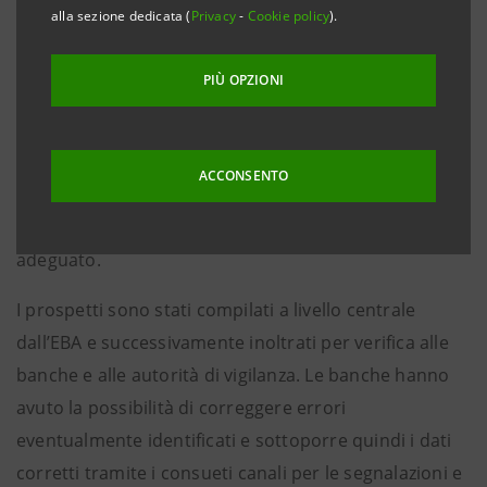
alla sezione dedicata (
Privacy
-
Cookie policy
).
approvato il pacchetto informativo per l’
EU-wide
Transparency Exercise
, che dal 2016 viene condotto
PIÙ OPZIONI
annualmente e pubblicato assieme al
Risk Assessment
Report
(
RAR
). Il
transparency exercise
annuale si baserà
esclusivamente su dati COREP/FINREP, per quanto
ACCONSENTO
riguarda metodologia e ambito, al fine di assicurare al
mercato un livello di informazione sufficiente e
adeguato.
I prospetti sono stati compilati a livello centrale
dall’EBA e successivamente inoltrati per verifica alle
banche e alle autorità di vigilanza. Le banche hanno
avuto la possibilità di correggere errori
eventualmente identificati e sottoporre quindi i dati
corretti tramite i consueti canali per le segnalazioni e