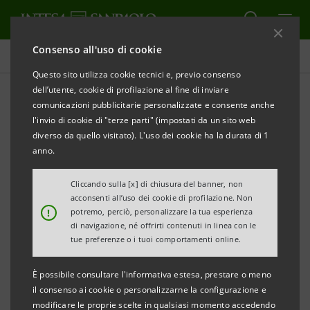
Consenso all'uso di cookie
Comunicati stampa
Questo sito utilizza cookie tecnici e, previo consenso
dell’utente, cookie di profilazione al fine di inviare
STAMPA
AGGIORNA
comunicazioni pubblicitarie personalizzate e consente anche
INTESA SANPAOLO:
2024 EU-WIDE TRANSPARENCY
l'invio di cookie di "terze parti" (impostati da un sito web
EXERCISE
diverso da quello visitato). L'uso dei cookie ha la durata di 1
anno.
Torino, Milano, 29 novembre 2024
– Intesa Sanpaolo
prende atto dell’annuncio effettuato oggi dall’Autorità
Cliccando sulla [x] di chiusura del banner, non
acconsenti all’uso dei cookie di profilazione. Non
Bancaria Europea in merito alle informazioni del
2024
!
potremo, perciò, personalizzare la tua esperienza
EU-wide Transparency Exercise
.
di navigazione, né offrirti contenuti in linea con le
tue preferenze o i tuoi comportamenti online.
Informazioni di background sull’
EU-wide
È possibile consultare l'informativa estesa, prestare o meno
Transparency Exercise
il consenso ai cookie o personalizzarne la configurazione e
modificare le proprie scelte in qualsiasi momento accedendo
Il Consiglio delle Autorità di Vigilanza dell’EBA ha